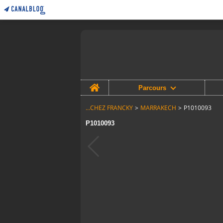
Home
Parcours
...CHEZ FRANCKY
>
MARRAKECH
>
P1010093
P1010093