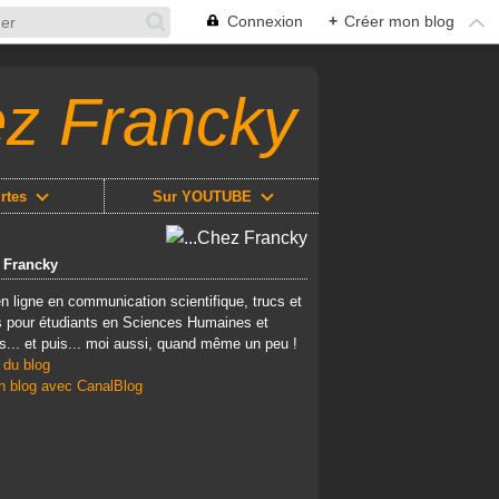
Connexion
+
Créer mon blog
ez Francky
rtes
Sur YOUTUBE
z Francky
n ligne en communication scientifique, trucs et
 pour étudiants en Sciences Humaines et
s... et puis... moi aussi, quand même un peu !
 du blog
n blog avec CanalBlog