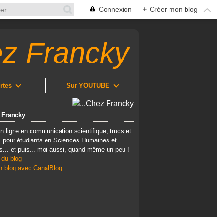
Connexion
+
Créer mon blog
ez Francky
rtes
Sur YOUTUBE
z Francky
n ligne en communication scientifique, trucs et
 pour étudiants en Sciences Humaines et
s... et puis... moi aussi, quand même un peu !
 du blog
n blog avec CanalBlog