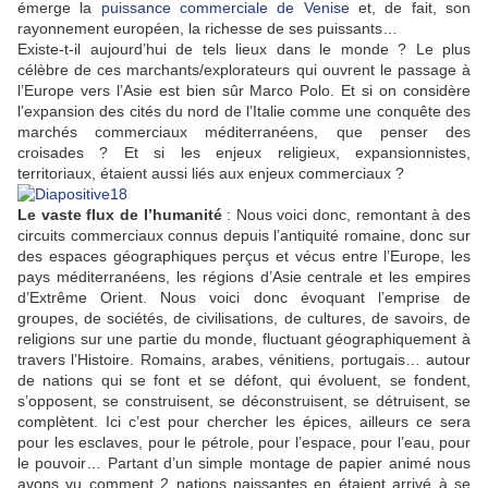
émerge la
puissance commerciale de Venise
et, de fait, son
rayonnement européen, la richesse de ses puissants…
Existe-t-il aujourd’hui de tels lieux dans le monde ? Le plus
célèbre de ces marchants/explorateurs qui ouvrent le passage à
l’Europe vers l’Asie est bien sûr Marco Polo. Et si on considère
l’expansion des cités du nord de l’Italie comme une conquête des
marchés commerciaux méditerranéens, que penser des
croisades ? Et si les enjeux religieux, expansionnistes,
territoriaux, étaient aussi liés aux enjeux commerciaux ?
Le vaste flux de l’humanité
: Nous voici donc, remontant à des
circuits commerciaux connus depuis l’antiquité romaine, donc sur
des espaces géographiques perçus et vécus entre l’Europe, les
pays méditerranéens, les régions d’Asie centrale et les empires
d’Extrême Orient. Nous voici donc évoquant l’emprise de
groupes, de sociétés, de civilisations, de cultures, de savoirs, de
religions sur une partie du monde, fluctuant géographiquement à
travers l’Histoire. Romains, arabes, vénitiens, portugais… autour
de nations qui se font et se défont, qui évoluent, se fondent,
s’opposent, se construisent, se déconstruisent, se détruisent, se
complètent. Ici c’est pour chercher les épices, ailleurs ce sera
pour les esclaves, pour le pétrole, pour l’espace, pour l’eau, pour
le pouvoir… Partant d’un simple montage de papier animé nous
avons vu comment 2 nations naissantes en étaient arrivé à se