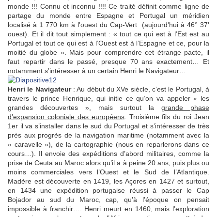
monde !!! Connu et inconnu !!!! Ce traité définit comme ligne de
partage du monde entre Espagne et Portugal un méridien
localisé à 1 770 km à l'ouest du Cap-Vert (aujourd'hui à 46° 37'
ouest). Et il dit tout simplement : « tout ce qui est à l’Est est au
Portugal et tout ce qui est à l’Ouest est à l’Espagne et ce, pour la
moitié du globe ». Mais pour comprendre cet étrange pacte, il
faut repartir dans le passé, presque 70 ans exactement… Et
notamment s’intéresser à un certain Henri le Navigateur…
Henri le Navigateur
: Au début du XVe siècle, c’est le Portugal, à
travers le prince Henrique, qui initie ce qu’on va appeler « les
grandes découvertes », mais surtout la
grande phase
d’expansion coloniale des européens
. Troisième fils du roi Jean
1er il va s’installer dans le sud du Portugal et s’intéresser de très
près aux progrès de la navigation maritime (notamment avec la
« caravelle »), de la cartographie (nous en reparlerons dans ce
cours…). Il envoie des expéditions d’abord militaires, comme la
prise de Ceuta au Maroc alors qu’il a à peine 20 ans, puis plus ou
moins commerciales vers l’Ouest et le Sud de l’Atlantique.
Madère est découverte en 1419, les Açores en 1427 et surtout,
en 1434 une expédition portugaise réussi à passer le Cap
Bojador au sud du Maroc, cap, qu’à l’époque on pensait
impossible à franchir…. Henri meurt en 1460, mais l’exploration