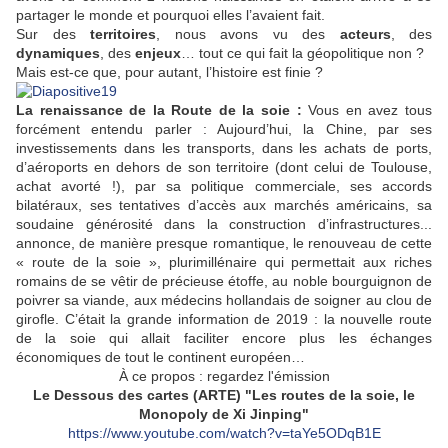
partager le monde et pourquoi elles l’avaient fait.
Sur des
territoires
, nous avons vu des
acteurs
, des
dynamiques
, des
enjeux
… tout ce qui fait la géopolitique non ?
Mais est-ce que, pour autant, l’histoire est finie ?
La renaissance de la Route de la soie :
Vous en avez tous
forcément entendu parler : Aujourd’hui, la Chine, par ses
investissements dans les transports, dans les achats de ports,
d’aéroports en dehors de son territoire (dont celui de Toulouse,
achat avorté !), par sa politique commerciale, ses accords
bilatéraux, ses tentatives d’accès aux marchés américains, sa
soudaine générosité dans la construction d’infrastructures...
annonce, de manière presque romantique, le renouveau de cette
« route de la soie », plurimillénaire qui permettait aux riches
romains de se vêtir de précieuse étoffe, au noble bourguignon de
poivrer sa viande, aux médecins hollandais de soigner au clou de
girofle. C’était la grande information de 2019 : la nouvelle route
de la soie qui allait faciliter encore plus les échanges
économiques de tout le continent européen…
À ce propos : regardez l'émission
Le Dessous des cartes (ARTE) "Les routes de la soie, le
Monopoly de Xi Jinping"
https://www.youtube.com/watch?v=taYe5ODqB1E