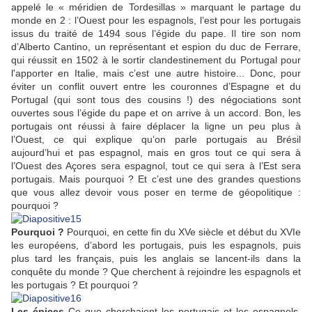
appelé le « méridien de Tordesillas » marquant le partage du
monde en 2 : l’Ouest pour les espagnols, l’est pour les portugais
issus du traité de 1494 sous l’égide du pape. Il tire son nom
d’Alberto Cantino, un représentant et espion du duc de Ferrare,
qui réussit en 1502 à le sortir clandestinement du Portugal pour
l'apporter en Italie, mais c’est une autre histoire... Donc, pour
éviter un conflit ouvert entre les couronnes d’Espagne et du
Portugal (qui sont tous des cousins !) des négociations sont
ouvertes sous l’égide du pape et on arrive à un accord. Bon, les
portugais ont réussi à faire déplacer la ligne un peu plus à
l’Ouest, ce qui explique qu’on parle portugais au Brésil
aujourd’hui et pas espagnol, mais en gros tout ce qui sera à
l’Ouest des Açores sera espagnol, tout ce qui sera à l’Est sera
portugais. Mais pourquoi ? Et c’est une des grandes questions
que vous allez devoir vous poser en terme de géopolitique :
pourquoi ?
Pourquoi ?
Pourquoi, en cette fin du XVe siècle et début du XVIe
les européens, d’abord les portugais, puis les espagnols, puis
plus tard les français, puis les anglais se lancent-ils dans la
conquête du monde ? Que cherchent à rejoindre les espagnols et
les portugais ? Et pourquoi ?
Les épices
Ce que cherchaient les portugais et les espagnols,