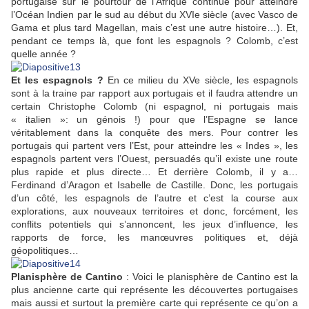
portugaise sur le pourtour de l’Afrique continue pour atteindre
l’Océan Indien par le sud au début du XVIe siècle (avec Vasco de
Gama et plus tard Magellan, mais c’est une autre histoire…). Et,
pendant ce temps là, que font les espagnols ? Colomb, c’est
quelle année ?
Et les espagnols ?
En ce milieu du XVe siècle, les espagnols
sont à la traine par rapport aux portugais et il faudra attendre un
certain Christophe Colomb (ni espagnol, ni portugais mais
« italien »: un génois !) pour que l’Espagne se lance
véritablement dans la conquête des mers. Pour contrer les
portugais qui partent vers l’Est, pour atteindre les « Indes », les
espagnols partent vers l’Ouest, persuadés qu’il existe une route
plus rapide et plus directe… Et derrière Colomb, il y a…
Ferdinand d’Aragon et Isabelle de Castille. Donc, les portugais
d’un côté, les espagnols de l’autre et c’est la course aux
explorations, aux nouveaux territoires et donc, forcément, les
conflits potentiels qui s’annoncent, les jeux d’influence, les
rapports de force, les manœuvres politiques et, déjà
géopolitiques…
Planisphère de Cantino
: Voici le planisphère de Cantino est la
plus ancienne carte qui représente les découvertes portugaises
mais aussi et surtout la première carte qui représente ce qu’on a