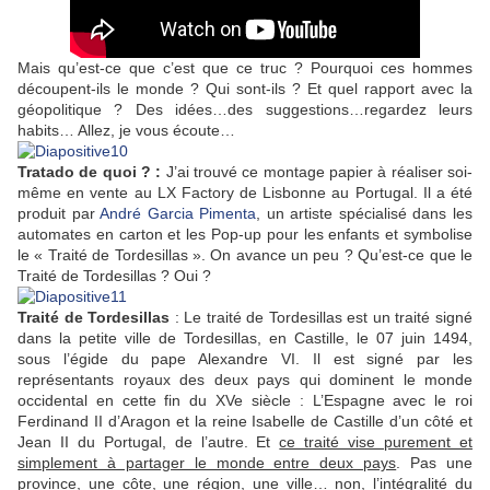
Mais qu’est-ce que c’est que ce truc ? Pourquoi ces hommes
découpent-ils le monde ? Qui sont-ils ? Et quel rapport avec la
géopolitique ? Des idées…des suggestions…regardez leurs
habits… Allez, je vous écoute…
Tratado de quoi ? :
J’ai trouvé ce montage papier à réaliser soi-
même en vente au LX Factory de Lisbonne au Portugal. Il a été
produit par
André Garcia Pimenta
, un artiste spécialisé dans les
automates en carton et les Pop-up pour les enfants et symbolise
le « Traité de Tordesillas ». On avance un peu ? Qu’est-ce que le
Traité de Tordesillas ? Oui ?
Traité de Tordesillas
: Le traité de Tordesillas est un traité signé
dans la petite ville de Tordesillas, en Castille, le 07 juin 1494,
sous l’égide du pape Alexandre VI. Il est signé par les
représentants royaux des deux pays qui dominent le monde
occidental en cette fin du XVe siècle : L’Espagne avec le roi
Ferdinand II d’Aragon et la reine Isabelle de Castille d’un côté et
Jean II du Portugal, de l’autre. Et
ce traité vise purement et
simplement à partager le monde entre deux pays
. Pas une
province, une côte, une région, une ville… non, l’intégralité du