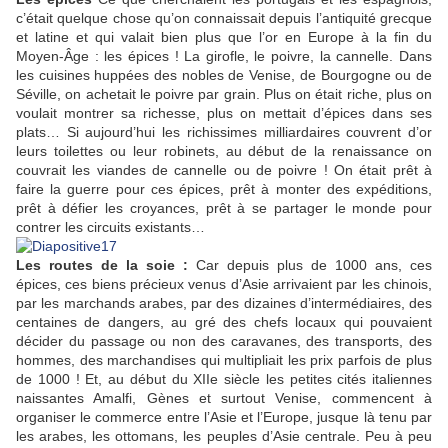
c’était quelque chose qu’on connaissait depuis l’antiquité grecque
et latine et qui valait bien plus que l’or en Europe à la fin du
Moyen-Âge : les épices ! La girofle, le poivre, la cannelle. Dans
les cuisines huppées des nobles de Venise, de Bourgogne ou de
Séville, on achetait le poivre par grain. Plus on était riche, plus on
voulait montrer sa richesse, plus on mettait d’épices dans ses
plats… Si aujourd’hui les richissimes milliardaires couvrent d’or
leurs toilettes ou leur robinets, au début de la renaissance on
couvrait les viandes de cannelle ou de poivre ! On était prêt à
faire la guerre pour ces épices, prêt à monter des expéditions,
prêt à défier les croyances, prêt à se partager le monde pour
contrer les circuits existants…
Les routes de la soie :
Car depuis plus de 1000 ans, ces
épices, ces biens précieux venus d’Asie arrivaient par les chinois,
par les marchands arabes, par des dizaines d’intermédiaires, des
centaines de dangers, au gré des chefs locaux qui pouvaient
décider du passage ou non des caravanes, des transports, des
hommes, des marchandises qui multipliait les prix parfois de plus
de 1000 ! Et, au début du XIIe siècle les petites cités italiennes
naissantes Amalfi, Gènes et surtout Venise, commencent à
organiser le commerce entre l’Asie et l’Europe, jusque là tenu par
les arabes, les ottomans, les peuples d’Asie centrale. Peu à peu