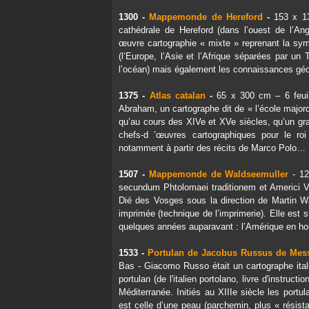
1300 -
Mappemonde de Hereford
-
153 x 1
cathédrale de Hereford (dans l’ouest de l’An
œuvre cartographie « mixte » reprenant la sy
(l’Europe, l’Asie et l’Afrique séparées par un
l’océan) mais également les connaissances géo
1375 -
Atlas catalan
-
65 x 300 cm – 6 feuil
Abraham, un cartographe dit de « l’école major
qu’au cours des XIV
e
et XV
e
siècles, qu’un gra
chefs-d ’œuvres cartographiques pour le ro
notamment à partir des récits de Marco Polo…
1507 -
Mappemonde de Waldseemuller
- 12
secundum Phtolomaei traditionem et Americi Ve
Dié des Vosges sous la direction de Martin Wa
imprimée (technique de l’imprimerie). Elle est 
quelques années auparavant : l’Amérique en 
1533 -
Portulan de Jacobus Russus de Mes
Bas - Giacomo Russo était un cartographe ital
portulan (de l'italien portolano, livre d'instruct
Méditerranée. Initiés au XIIIe siècle les portul
est celle d’une peau (parchemin, plus « résist