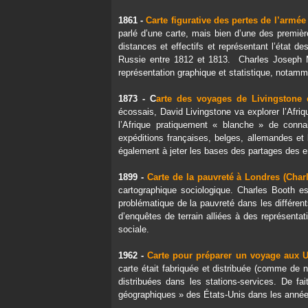
1861 -
Carte figurative des pertes de l’armé
parlé d’une carte, mais bien d’une des première
distances et effectifs et représentant l’état d
Russie entre 1812 et 1813. Charles Joseph Mi
représentation graphique et statistique, notamm
1873 - C
arte des voyages de Livingstone 
écossais, David Livingstone va explorer l’Afriq
l’Afrique pratiquement « blanche » de conna
expéditions françaises, belges, allemandes et b
également à jeter les bases des partages des em
1899 -
Carte de la pauvreté à Londres (Char
cartographique sociologique. Charles Booth es
problématique de la pauvreté dans les différent
d’enquêtes de terrain alliées à des représentat
sociale.
1962 -
Carte pour préparer un voyage aux 
carte était fabriquée et distribuée (comme de 
distribuées dans les stations-services. De fa
géographiques » des États-Unis dans les anné