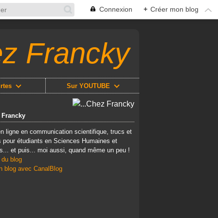
Connexion
+
Créer mon blog
ez Francky
rtes
Sur YOUTUBE
z Francky
n ligne en communication scientifique, trucs et
 pour étudiants en Sciences Humaines et
s... et puis... moi aussi, quand même un peu !
 du blog
n blog avec CanalBlog