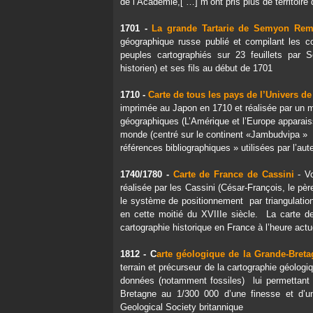
de l’Académie,[ …] m’ont pris plus de territoir
1701 -
La grande Tartarie de Semyon Re
géographique russe publié et compilant les co
peuples cartographiés sur 23 feuillets par
historien) et ses fils au début de 1701
1710 -
Carte de tous les pays de l’Univers d
imprimée au Japon en 1710 et réalisée par un 
géographiques (L’Amérique et l’Europe apparais
monde (centré sur le continent «Jambudvipa » 
références bibliographiques » utilisées par l’aute
1740/1780 -
Carte de France de Cassini
- Vo
réalisée par les Cassini (César-François, le pèr
le système de positionnement par triangulation 
en cette moitié du XVIIIe siècle. La carte de
cartographie historique en France à l’heure actu
1812 - C
arte géologique de la Grande-Bret
terrain et précurseur de la cartographie géolog
données (notamment fossiles) lui permettant 
Bretagne au 1/300 000 d’une finesse et d’u
Geological Society britannique