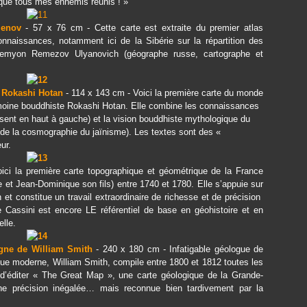
e que tous mes ennemis réunis ! »
menov
- 57 x 76 cm - Cette carte est extraite du premier atlas
nnaissances, notamment ici de la Sibérie sur la répartition des
 Semyon Remezov Ulyanovich (géographe russe, cartographe et
e Rokashi Hotan
- 114 x 143 cm - Voici la première carte du monde
moine bouddhiste Rokashi Hotan. Elle combine les connaissances
sent en haut à gauche) et la vision bouddhiste mythologique du
de la cosmographie du jaïnisme). Les textes sont des «
ur.
ici la première carte topographique et géométrique de la France
e et Jean-Dominique son fils) entre 1740 et 1780. Elle s’appuie sur
et constitue un travail extraordinaire de richesse et de précision
 Cassini est encore LE référentiel de base en géohistoire et en
elle.
agne de William Smith
- 240 x 180 cm - Infatigable géologue de
ique moderne, William Smith, compile entre 1800 et 1812 toutes les
d’éditer « The Great Map », une carte géologique de la Grande-
ne précision inégalée… mais reconnue bien tardivement par la