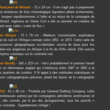
e française de Minard
- 21 x 24 cm - Il ne s’agit pas à proprement
s tentatives de frise chronologique figurative alliant évènements,
es troupes napoléoniennes à l’aller et au retour de la campagne de
nard, ingénieur en Génie Civil a été un pionnier en matière de
ent avec cette « carte de flux »
en Afrique
- 72 x 79 cm - Médecin, missionnaire, explorateur
ue du sud et l’Afrique centrale entre 1851 et 1873. Cette carte de
issances géographiques occidentales servira de base pour les
ien-sûr anglaises en Afrique à la fin du XIXe siècle. Elle servira
pires coloniaux sur le continent noir.
les Booth)
- 160 x 223 cm - Voici probablement le premier travail
t un réformateur anglais qui s’intéressa entre 1887 et 1902 à la
s quartiers de Londres. Il fit appel à des méthodes statistiques et
ions cartographiques précises, jetant les bases de la cartographie
USA
- 61 x 85 cm - Produite par General Drafting Company, cette
nombreuses autres) par les compagnies pétrolières américaines et
it, elle cumule, par le jeu des pictogrammes, tous les poncifs «
es soixante. Superbement vintage !