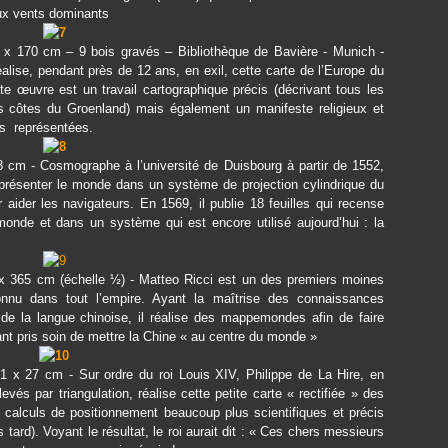
aux vents dominants
 x 170 cm – 9 bois gravés – Bibliothèque de Bavière - Munich -
ise, pendant près de 12 ans, en exil, cette carte de l’Europe du
e œuvre est un travail cartographique précis (décrivant tous les
es côtes du Groenland) mais également un manifeste religieux et
es représentées.
 cm - Cosmographe à l’université de Duisbourg à partir de 1552,
eprésenter le monde dans un système de projection cylindrique du
r aider les navigateurs. En 1569, il publie 18 feuilles qui recense
onde et dans un système qui est encore utilisé aujourd’hui : la
 365 cm (échelle ½) - Matteo Ricci est un des premiers moines
onnu dans tout l’empire. Ayant la maîtrise des connaissances
de la langue chinoise, il réalise des mappemondes afin de faire
nt pris soin de mettre la Chine « au centre du monde »
1 x 27 cm - Sur ordre du roi Louis XIV, Philippe de La Hire, en
vés par triangulation, réalise cette petite carte « rectifiée » des
calculs de positionnement beaucoup plus scientifiques et précis
tard). Voyant le résultat, le roi aurait dit : « Ces chers messieurs