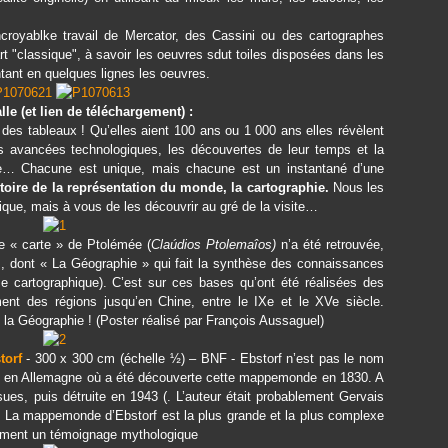
ncroyablke travail de Mercator, des Cassini ou des cartographes
rt "classique", à savoir les oeuvres sdut toiles disposées dans les
ntant en quelques lignes les oeuvres.
lle (et lien de téléchargement) :
es tableaux ! Qu’elles aient 100 ans ou 1 000 ans elles révèlent
s avancées technologiques, les découvertes de leur temps et la
re… Chacune est unique, mais chacune est un instantané d’une
stoire de la représentation du monde, la cartographie.
Nous les
ique, mais à vous de les découvrir au gré de la visite…
e « carte » de Ptolémée (
Claúdios Ptolemaîos)
n’a été retrouvée,
s, dont « La Géographie » qui fait la synthèse des connaissances
e cartographique). C’est sur ces bases qu’ont été réalisées des
nt des régions jusqu’en Chine, entre le IX
e
et le XV
e
siècle.
la Géographie ! (Poster réalisé par François Aussaguel)
orf
- 300 x 300 cm (échelle ½) – BNF - Ebstorf n’est pas le nom
es en Allemagne où a été découverte cette mappemonde en 1830. A
sues, puis détruite en 1943 (. L’auteur était probablement Gervais
II. La mappemonde d’Ebstorf est la plus grande et la plus complexe
ement un témoignage mythologique