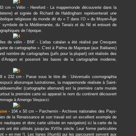
33 cm – Vélin - Hereford - La mappemonde découverte dans la
gleterre) et signée de Richard de Haldingham représenterait une
mbolique religieuse du monde dit du « T dans l’O » du Moyen-Âge
 T symbole de la Méditerranée, du Tanaïs et du Nil et entouré de
graphiques de l’époque.
les de vélin - BNF - L’atlas catalan a été réalisé par Cresques
quine de cartographie ». C’est à Palma de Majorque (aux Baléares)
nd nombre de cartographes (juifs pour la plupart) ont réalisés des
i d’Aragon et poseront les bases de la cartographie moderne,
9 x 232 cm - Parue sous le titre de : Universalis cosmographia
spucii aliorumque lustrationes, la mappemonde réalisée à Saint-
ldseemuller (cartographe allemand) est la première carte murale
surtout la première carte où apparait le nom du continent découvert
hommage à Amerigo Vespucci.
sine
- 104 x 50 cm – Parchemin - Archives nationales des Pays-
ien de la Renaissance et son travail est un excellent exemple de
ions nautiques et donc carte utilisée en navigation) ici la carte de la
ans ont été utilisés jusqu’au XVIIIe siècle. Leur forme particulière
ant » en mer !). Les lignes (rhumb) qui les parcourent servent aux