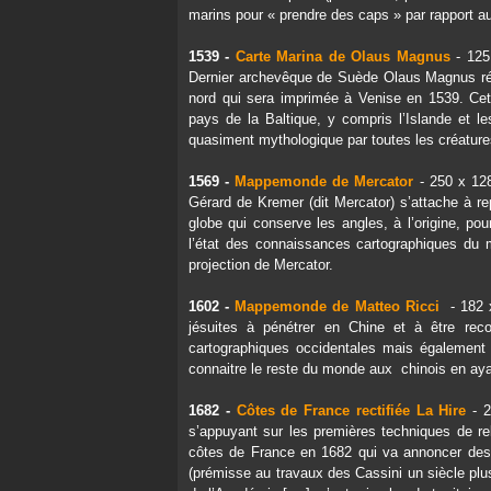
marins pour « prendre des caps » par rapport 
1539 -
Carte Marina de Olaus Magnus
- 125
Dernier archevêque de Suède Olaus Magnus réal
nord qui sera imprimée à Venise en 1539. Cett
pays de la Baltique, y compris l’Islande et l
quasiment mythologique par toutes les créatur
1569 -
Mappemonde de Mercator
- 250 x 128
Gérard de Kremer (dit Mercator) s’attache à r
globe qui conserve les angles, à l’origine, pou
l’état des connaissances cartographiques du m
projection de Mercator.
1602 -
Mappemonde de Matteo Ricci
- 182 x
jésuites à pénétrer en Chine et à être rec
cartographiques occidentales mais également 
connaitre le reste du monde aux chinois en aya
1682 -
Côtes de France rectifiée La Hire
- 2
s’appuyant sur les premières techniques de rele
côtes de France en 1682 qui va annoncer des 
(prémisse au travaux des Cassini un siècle plus 