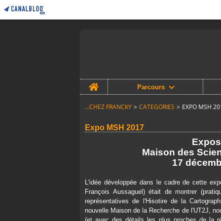
Home
Parcours
...CHEZ FRANCKY
>
CATEGORIES
>
EXPO MSH 20
Expo MSH 2017
Exposi
Maison des Scie
17 décembr
L'idée développée dans le cadre de cette expo
François Aussaguel) était de montrer (pratiq
représentatives de l'Hisotire de la Cartograph
nouvelle Maison de la Recherche de l'UT2J, nous
(et avec des détails les plus proches de la ré