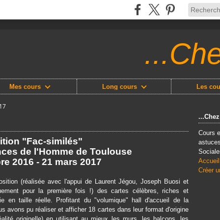
...Ch
Mes cours
Long cours
Les cou
17
...Che
Cours e
tion "Fac-similés"
astuces
nces de l'Homme de Toulouse
Sociale
e 2016 - 21 mars 2017
Accueil
Créer u
sition (réalisée avec l'appui de Laurent Jégou, Joseph Buosi et
uement pour la première fois !) des cartes célèbres, riches et
ie en taille réelle. Profitant du "volumique" hall d'accueil de la
 avons pu réaliser et afficher 18 cartes dans leur format d'origine
alité originelle) en utilisant au mieux les murs, les balcons, les