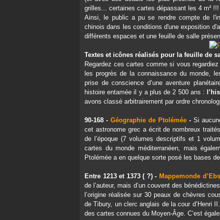
grilles... certaines cartes dépassant les 4 m² !!!
Ainsi, le public a pu se rendre compte de l'i
chinois dans les conditions d'une exposition d'a
différents espaces et une feuille de salle prése
Textes et icônes réalisés pour la feuille de sa
Regardez ces cartes comme si vous regardiez d
les progrès de la connaissance du monde, le
prise de conscience d’une aventure planétai
histoire entamée il y a plus de 2 500 ans :
l’hi
avons classé arbitrairement par ordre chronolog
90-168 -
Géographie de Ptolémée
-
Si aucun
cet astronome grec a écrit de nombreux traité
de l’époque (7 volumes descriptifs et 1 volum
cartes du monde méditerranéen, mais égaleme
Ptolémée a en quelque sorte posé les bases de 
Entre 1213 et 1373 ( ?) -
Mappemonde d’Ebst
de l’auteur, mais d’un couvent des bénédictin
l’origine réalisée sur 30 peaux de chèvres cou
de Tibury, un clerc anglais de la cour d’Henri 
des cartes connues du Moyen-Âge. C’est égal