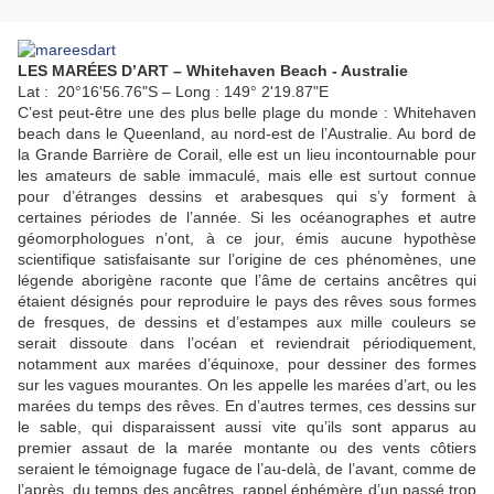
LES MARÉES D’ART – Whitehaven Beach - Australie
Lat : 20°16'56.76"S – Long : 149° 2'19.87"E
C’est peut-être une des plus belle plage du monde : Whitehaven
beach dans le Queenland, au nord-est de l’Australie. Au bord de
la Grande Barrière de Corail, elle est un lieu incontournable pour
les amateurs de sable immaculé, mais elle est surtout connue
pour d’étranges dessins et arabesques qui s’y forment à
certaines périodes de l’année. Si les océanographes et autre
géomorphologues n’ont, à ce jour, émis aucune hypothèse
scientifique satisfaisante sur l’origine de ces phénomènes, une
légende aborigène raconte que l’âme de certains ancêtres qui
étaient désignés pour reproduire le pays des rêves sous formes
de fresques, de dessins et d’estampes aux mille couleurs se
serait dissoute dans l’océan et reviendrait périodiquement,
notamment aux marées d’équinoxe, pour dessiner des formes
sur les vagues mourantes. On les appelle les marées d’art, ou les
marées du temps des rêves. En d’autres termes, ces dessins sur
le sable, qui disparaissent aussi vite qu’ils sont apparus au
premier assaut de la marée montante ou des vents côtiers
seraient le témoignage fugace de l’au-delà, de l’avant, comme de
l’après, du temps des ancêtres, rappel éphémère d’un passé trop