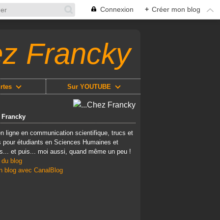
Connexion
+
Créer mon blog
ez Francky
rtes
Sur YOUTUBE
z Francky
n ligne en communication scientifique, trucs et
 pour étudiants en Sciences Humaines et
s... et puis... moi aussi, quand même un peu !
 du blog
n blog avec CanalBlog