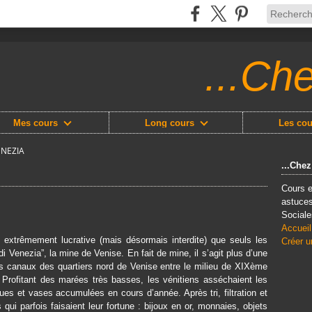
...Ch
Mes cours
Long cours
Les cou
ENEZIA
...Che
Cours e
astuces
Sociale
Accueil
é extrêmement lucrative (mais désormais interdite) que seuls les
Créer u
 Venezia”, la mine de Venise. En fait de mine, il s’agit plus d’une
nts canaux des quartiers nord de Venise entre le milieu de XIXème
ve. Profitant des marées très basses, les vénitiens asséchaient les
es et vases accumulées en cours d’année. Après tri, filtration et
s qui parfois faisaient leur fortune : bijoux en or, monnaies, objets