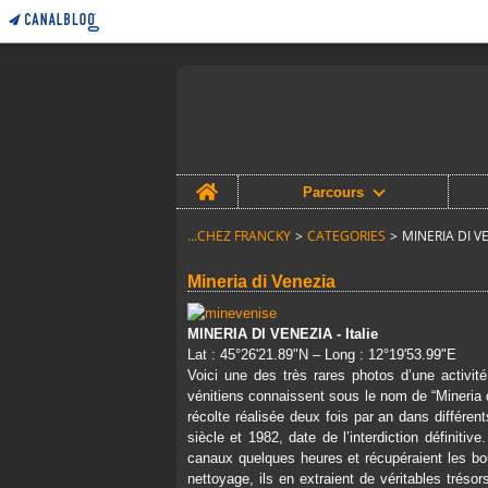
Home
Parcours
...CHEZ FRANCKY
>
CATEGORIES
>
MINERIA DI V
Mineria di Venezia
MINERIA DI VENEZIA - Italie
Lat : 45°26'21.89"N – Long : 12°19'53.99"E
Voici une des très rares photos d’une activit
vénitiens connaissent sous le nom de “Mineria di
récolte réalisée deux fois par an dans différe
siècle et 1982, date de l’interdiction définiti
canaux quelques heures et récupéraient les bou
nettoyage, ils en extraient de véritables trésor