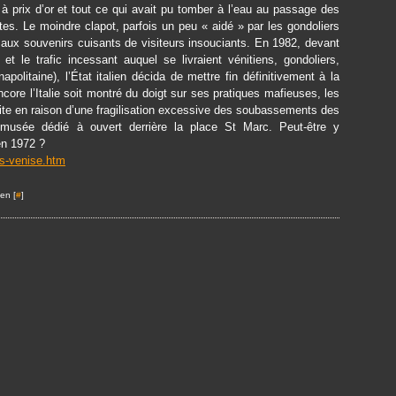
» à prix d’or et tout ce qui avait pu tomber à l’eau au passage des
ntes. Le moindre clapot, parfois un peu « aidé » par les gondoliers
t aux souvenirs cuisants de visiteurs insouciants. En 1982, devant
t le trafic incessant auquel se livraient vénitiens, gondoliers,
politaine), l’État italien décida de mettre fin définitivement à la
core l’Italie soit montré du doigt sur ses pratiques mafieuses, les
rdite en raison d’une fragilisation excessive des soubassements des
musée dédié à ouvert derrière la place St Marc. Peut-être y
en 1972 ?
s-venise.htm
en [
#
]