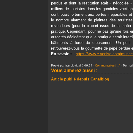
perdus et dont la restitution était « négociée 
milliers de touristes dans les gondoles vacilla
contribuait fortement aux pertes irréparables e
le nombre alarmant de plaintes des touristes e
revendeurs (pour la plupart issus de la mafia na
pratique. Cependant, pour ne pas qu’une fois en
autorités décidèrent que la pratique serait inte
bâtiments à force de creusement. Un petit 
retrouverez-vous la gourmette de pépé perdue 
En savoir +
:
https://www.e-venise.com/musee
Posté par franck vidal à 06:24 -
Commentaires [
…
]
- Permali
Vous aimerez aussi :
Article publié depuis Canalblog