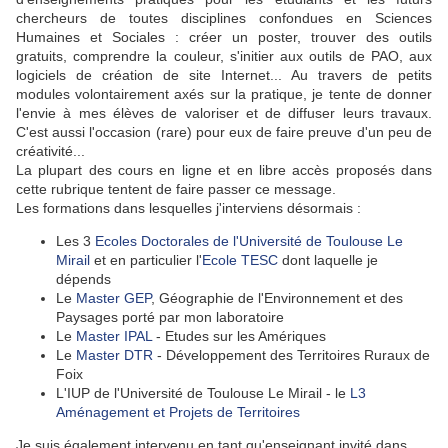
chercheurs de toutes disciplines confondues en Sciences
Humaines et Sociales : créer un poster, trouver des outils
gratuits, comprendre la couleur, s'initier aux outils de PAO, aux
logiciels de création de site Internet... Au travers de petits
modules volontairement axés sur la pratique, je tente de donner
l'envie à mes élèves de valoriser et de diffuser leurs travaux.
C'est aussi l'occasion (rare) pour eux de faire preuve d'un peu de
créativité...
La plupart des cours en ligne et en libre accès proposés dans
cette rubrique tentent de faire passer ce message.
Les formations dans lesquelles j'interviens désormais :
Les 3
Ecoles Doctorales de l'Université de Toulouse Le
Mirail
et en particulier l'
Ecole TESC
dont laquelle je
dépends
Le
Master GEP
, Géographie de l'Environnement et des
Paysages porté par mon laboratoire
Le
Master IPAL
- Etudes sur les Amériques
Le
Master DTR
- Développement des Territoires Ruraux de
Foix
L'IUP de l'Université de Toulouse Le Mirail - le
L3
Aménagement et Projets de Territoires
Je suis également intervenu en tant qu'enseignant invité dans