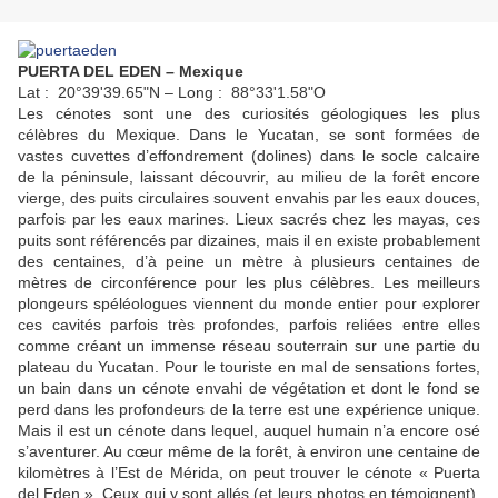
PUERTA DEL EDEN – Mexique
Lat : 20°39'39.65"N – Long : 88°33'1.58"O
Les cénotes sont une des curiosités géologiques les plus
célèbres du Mexique. Dans le Yucatan, se sont formées de
vastes cuvettes d’effondrement (dolines) dans le socle calcaire
de la péninsule, laissant découvrir, au milieu de la forêt encore
vierge, des puits circulaires souvent envahis par les eaux douces,
parfois par les eaux marines. Lieux sacrés chez les mayas, ces
puits sont référencés par dizaines, mais il en existe probablement
des centaines, d’à peine un mètre à plusieurs centaines de
mètres de circonférence pour les plus célèbres. Les meilleurs
plongeurs spéléologues viennent du monde entier pour explorer
ces cavités parfois très profondes, parfois reliées entre elles
comme créant un immense réseau souterrain sur une partie du
plateau du Yucatan. Pour le touriste en mal de sensations fortes,
un bain dans un cénote envahi de végétation et dont le fond se
perd dans les profondeurs de la terre est une expérience unique.
Mais il est un cénote dans lequel, auquel humain n’a encore osé
s’aventurer. Au cœur même de la forêt, à environ une centaine de
kilomètres à l’Est de Mérida, on peut trouver le cénote « Puerta
del Eden ». Ceux qui y sont allés (et leurs photos en témoignent),