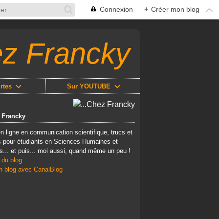
Connexion
+
Créer mon blog
ez Francky
rtes
Sur YOUTUBE
z Francky
n ligne en communication scientifique, trucs et
 pour étudiants en Sciences Humaines et
s... et puis... moi aussi, quand même un peu !
 du blog
n blog avec CanalBlog