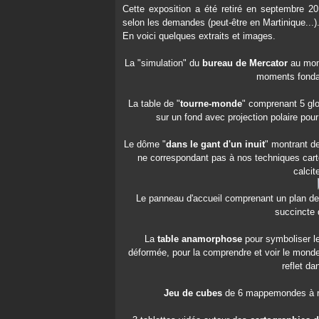
Cette exposition a été retiré en septembre 201
selon les demandes (peut-être en Martinique...)
En voici quelques extraits et images.
La "simulation" du
bureau de Mercator
au mome
moments fondat
La table de "
tourne-monde
" comprenant 5 glo
sur un fond avec projection polaire pour
Le dôme "
dans le gant d'un inuit
" montrant d
ne correspondant pas à nos techniques cartog
calcit
Le panneau d'accueil comprenant un plan de l
succincte d
La
table anamorphose
pour symboliser le
déformée, pour la comprendre et voir le monde
reflet da
Jeu de cubes
de 6 mappemondes à rec