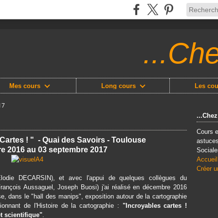
...Ch
Mes cours
Long cours
Les cou
17
...Che
Cours e
Cartes ! " -
Quai des Savoirs - Toulouse
astuces
e 2016 au 03 septembre 2017
Sociale
Accueil
Créer u
Élodie DECARSIN), et avec l'appui de quelques collègues du
rançois Aussaguel, Joseph Buosi) j'ai réalisé en décembre 2016
, dans le "hall des manips", exposition autour de la cartographie
sionnant de l'Histoire de la cartographie :
"Incroyables cartes !
 scientifique"
.