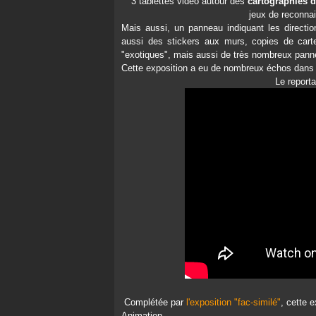
3 tablettes vidéo autour des
cartographies d
jeux de reconna
Mais aussi, un panneau indiquant les direction
aussi des stickers aux murs, copies de cart
"exotiques", mais aussi de très nombreux panne
Cette exposition a eu de nombreux échos dans l
Le reporta
Complétée par
l'exposition "fac-similé"
, cette 
Animation...