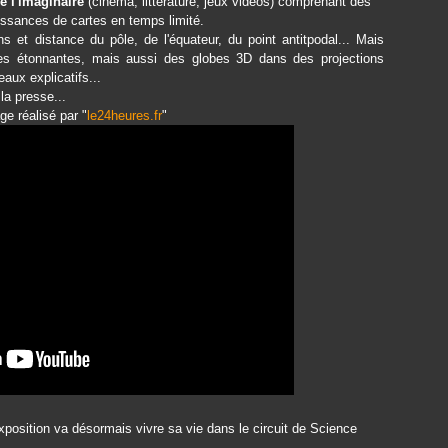
e l'imaginaire
(cinéma, littérature, jeux vidéos) comprenant des
issances de cartes en temps limité.
s et distance du pôle, de l'équateur, du point antitpodal... Mais
es étonnantes, mais aussi des globes 3D dans des projections
aux explicatifs...
a presse...
ge réalisé par "
le24heures.fr
"
exposition va désormais vivre sa vie dans le circuit de Science