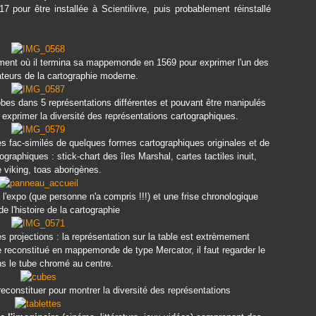
7 pour être installée à Scientilivre, puis probablement réinstallé
.
nt où il termina sa mappemonde en 1569 pour exprimer l'un des
eurs de la cartographie moderne.
bes dans 5 représentations différentes et pouvant être manipulés
 exprimer la diversité des représentations cartographiques.
es fac-similés de quelques formes cartographiques originales et de
raphiques : stick-chart des îles Marshal, cartes tactiles inuit,
e viking, toas aborigènes.
'expo (que personne n'a compris !!!) et une frise chronologique
e l'histoire de la cartographie
s projections : la représentation sur la table est extrèmement
 reconstitué en mappemonde de type Mercator, il faut regarder le
ns le tube chromé au centre.
onstituer pour montrer la diversité des représentations