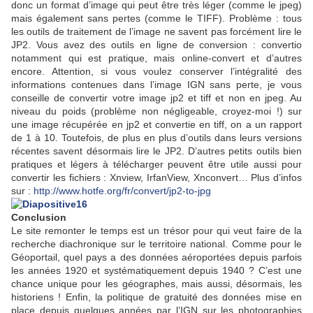
donc un format d’image qui peut être très léger (comme le jpeg)
mais également sans pertes (comme le TIFF). Problème : tous
les outils de traitement de l’image ne savent pas forcément lire le
JP2. Vous avez des outils en ligne de conversion : convertio
notamment qui est pratique, mais online-convert et d’autres
encore. Attention, si vous voulez conserver l’intégralité des
informations contenues dans l’image IGN sans perte, je vous
conseille de convertir votre image jp2 et tiff et non en jpeg. Au
niveau du poids (problème non négligeable, croyez-moi !) sur
une image récupérée en jp2 et convertie en tiff, on a un rapport
de 1 à 10. Toutefois, de plus en plus d’outils dans leurs versions
récentes savent désormais lire le JP2. D’autres petits outils bien
pratiques et légers à télécharger peuvent être utile aussi pour
convertir les fichiers : Xnview, IrfanView, Xnconvert… Plus d’infos
sur :
http://www.hotfe.org/fr/convert/jp2-to-jpg
Conclusion
Le site remonter le temps est un trésor pour qui veut faire de la
recherche diachronique sur le territoire national. Comme pour le
Géoportail, quel pays a des données aéroportées depuis parfois
les années 1920 et systématiquement depuis 1940 ? C’est une
chance unique pour les géographes, mais aussi, désormais, les
historiens ! Enfin, la politique de gratuité des données mise en
place depuis quelques années par l’IGN sur les photographies