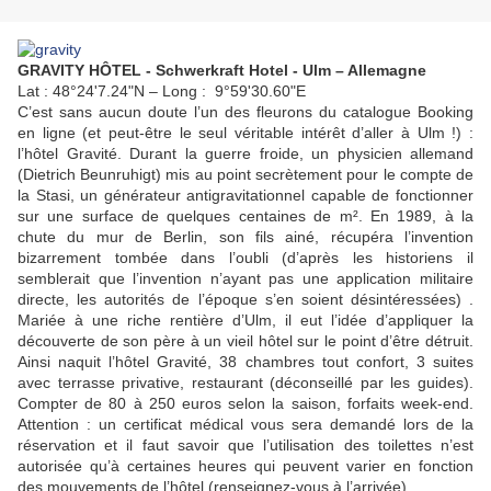
GRAVITY HÔTEL - Schwerkraft Hotel - Ulm – Allemagne
Lat : 48°24'7.24"N – Long : 9°59'30.60"E
C’est sans aucun doute l’un des fleurons du catalogue Booking
en ligne (et peut-être le seul véritable intérêt d’aller à Ulm !) :
l’hôtel Gravité. Durant la guerre froide, un physicien allemand
(Dietrich Beunruhigt) mis au point secrètement pour le compte de
la Stasi, un générateur antigravitationnel capable de fonctionner
sur une surface de quelques centaines de m². En 1989, à la
chute du mur de Berlin, son fils ainé, récupéra l’invention
bizarrement tombée dans l’oubli (d’après les historiens il
semblerait que l’invention n’ayant pas une application militaire
directe, les autorités de l’époque s’en soient désintéressées) .
Mariée à une riche rentière d’Ulm, il eut l’idée d’appliquer la
découverte de son père à un vieil hôtel sur le point d’être détruit.
Ainsi naquit l’hôtel Gravité, 38 chambres tout confort, 3 suites
avec terrasse privative, restaurant (déconseillé par les guides).
Compter de 80 à 250 euros selon la saison, forfaits week-end.
Attention : un certificat médical vous sera demandé lors de la
réservation et il faut savoir que l’utilisation des toilettes n’est
autorisée qu’à certaines heures qui peuvent varier en fonction
des mouvements de l’hôtel (renseignez-vous à l’arrivée).