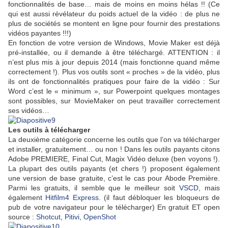
fonctionnalités de base… mais de moins en moins hélas !! (Ce
qui est aussi révélateur du poids actuel de la vidéo : de plus ne
plus de sociétés se montent en ligne pour fournir des prestations
vidéos payantes !!!)
En fonction de votre version de Windows, Movie Maker est déjà
pré-installée, ou il demande à être téléchargé. ATTENTION : il
n’est plus mis à jour depuis 2014 (mais fonctionne quand même
correctement !). Plus vos outils sont « proches » de la vidéo, plus
ils ont de fonctionnalités pratiques pour faire de la vidéo : Sur
Word c’est le « minimum », sur Powerpoint quelques montages
sont possibles, sur MovieMaker on peut travailler correctement
ses vidéos…
Les outils à télécharger
La deuxième catégorie concerne les outils que l’on va télécharger
et installer, gratuitement… ou non ! Dans les outils payants citons
Adobe PREMIERE, Final Cut, Magix Vidéo deluxe (ben voyons !).
La plupart des outils payants (et chers !) proposent également
une version de base gratuite, c’est le cas pour Abode Première.
Parmi les gratuits, il semble que le meilleur soit
VSCD
, mais
également
Hitfilm4 Express
. (il faut débloquer les bloqueurs de
pub de votre navigateur pour le télécharger) En gratuit ET open
source :
Shotcut
,
Pitivi
,
OpenShot