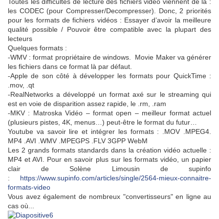
Toutes les difficultés de lecture des fichiers vidéo viennent de là :
les CODEC (pour Compresser/Decompresser). Donc, 2 priorités
pour les formats de fichiers vidéos : Essayer d’avoir la meilleure
qualité possible / Pouvoir être compatible avec la plupart des
lecteurs
Quelques formats :
-WMV : format propriétaire de windows. Movie Maker va générer
les fichiers dans ce format là par défaut.
-Apple de son côté à développer les formats pour QuickTime :
.mov, .qt
-RealNetworks a développé un format axé sur le streaming qui
est en voie de disparition assez rapide, le .rm, .ram
-MKV : Matroska Vidéo – format open – meilleur format actuel
(plusieurs pistes, 4K, menus…) peut-être le format du futur…
Youtube va savoir lire et intégrer les formats : .MOV .MPEG4.
MP4 .AVI .WMV .MPEGPS .FLV 3GPP WebM
Les 2 grands formats standards dans la création vidéo actuelle :
MP4 et AVI. Pour en savoir plus sur les formats vidéo, un papier
clair de Solène Limousin de supinfo
:
https://www.supinfo.com/articles/single/2564-mieux-connaitre-
formats-video
Vous avez également de nombreux "convertisseurs" en ligne au
cas où...