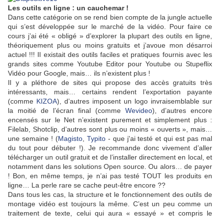
Les outils en ligne : un cauchemar !
Dans cette catégorie on se rend bien compte de la jungle actuelle
qui s’est développée sur le marché de la vidéo. Pour faire ce
cours j’ai été « obligé » d’explorer la plupart des outils en ligne,
théoriquement plus ou moins gratuits et j’avoue mon désarroi
actuel !!! Il existait des outils faciles et pratiques fournis avec les
grands sites comme Youtube Editor pour Youtube ou Stupeflix
Vidéo pour Google, mais… ils n’existent plus !
Il y a pléthore de sites qui propose des accès gratuits très
intéressants, mais… certains rendent l’exportation payante
(comme
KIZOA
), d’autres imposent un logo invraisemblable sur
la moitié de l’écran final (comme
Wevideo
), d’autres encore
encensés sur le Net n’existent purement et simplement plus :
Filelab, Shotclip, d’autres sont plus ou moins « ouverts », mais…
une semaine ! (
Magisto
,
Typito
- que j'ai testé et qui est pas mal
du tout pour débuter !). Je recommande donc vivement d’aller
télécharger un outil gratuit et de l’installer directement en local, et
notamment dans les solutions Open source. Ou alors… de payer
! Bon, en même temps, je n’ai pas testé TOUT les produits en
ligne… La perle rare se cache peut-être encore ??
Dans tous les cas, la structure et le fonctionnement des outils de
montage vidéo est toujours la même. C’est un peu comme un
traitement de texte, celui qui aura « essayé » et compris le