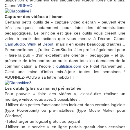
disposition gratuitement des séquences vidéos libres de droits.
Citons
VIDEVO
Capturer des vidéos à l’écran
Certains petits outils de « capture vidéo d’écran » peuvent être
très pratiques, notamment pour faire des démonstrations
pédagogiques. Le principe est que ces outils vous créent une
vidéo à partir des actions que vous menez à l’écran. Citons
CamStudio
,
Wink
et
Debut
, mais il en existe beaucoup d’autres…
Personnellement, j’utilise CamStudio. J’en profite également pour
« faire la pub » d’un excellent site orienté « pédagogie » et qui
présente de très nombreux outils dans tous les domaines de la
communication à l’école :
outilstice.com
de Fidel Nanvamuel .
C’est une mine d’infos mis-à-jour toutes les semaines !
ABONNEZ-VOUS à sa lettre hebdo !!!
Les outils (plus ou moins) préinstallés
Pour pouvoir « faire des vidéos », c’est-à-dire réaliser un
montage vidéo, vous avez 3 possibilités :
-Utiliser des petites fonctionnalités incluent dans certains logiciels
(type Powerpoint) ou pré-installées (type Movie Maker pour
Windows)
-Télécharger un logiciel gratuit ou payant
-Utiliser un « service » en ligne parfois gratuit dans certaines