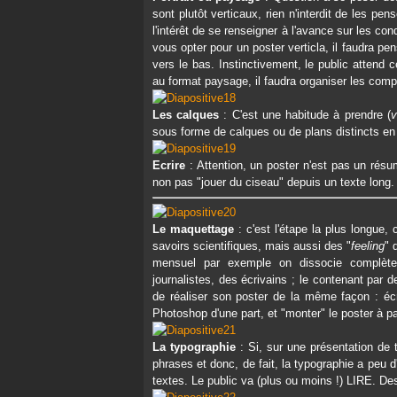
sont plutôt verticaux, rien n'interdit de les pen
l'intérêt de se renseigner à l'avance sur les con
vous opter pour un poster verticla, il faudra pen
vers le bas. Instinctivement, le public attend 
au format paysage, il faudra organiser les com
Les calques
: C'est une habitude à prendre (
v
sous forme de calques ou de plans distincts en 
Ecrire
: Attention, un poster n'est pas un résum
non pas "jouer du ciseau" depuis un texte long
Le maquettage
: c'est l'étape la plus longue,
savoirs scientifiques, mais aussi des "
feeling
" 
mensuel par exemple on dissocie complète
journalistes, des écrivains ; le contenant par d
de réaliser son poster de la même façon : éc
Photoshop d'une part, et "monter" le poster à p
La typographie
: Si, sur une présentation de t
phrases et donc, de fait, la typographie a peu 
textes. Le public va (plus ou moins !) LIRE. D