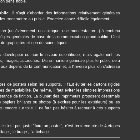
son sens noble.
ublic
: Il s'agit d'aborder des informations relativement générales
les transmettre au public. Exercice assez difficile également.
tion (un évènement, un colloque, une manifestation...) à contenu
s règles générales de base de la communication grand-public. C'est
 de graphistes et non de scientifiques.
a développer ou non le niveau scientifique, mais également les
rs, images, accroches. D'une manière générale plus le public sera
é aux dépens de la communication et, à l'inverse plus on s'adresse
s de posters selon les supports. Il faut éviter les cartons rigides
es de maniabilité. De même, il faut éviter les simples impressions
istance de finition. La plupart des imprimeurs proposent désormais
 papiers brillants ou photos (à exclure pour les extérieurs) ou les
ou encore sur toile. Il ne faut pas hésiter à recourir à ces supports
ce n'est pas juste "faire un poster", c'est tenir compte de 4 étapes
ge ; le tirage ; l'affichage.