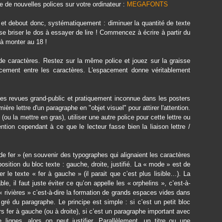
de de nouvelles polices sur votre ordinateur :
MEGAFONTS
, et debout donc, systématiquement : diminuer la quantité de texte
se briser le dos à essayer de lire ! Commencez à écrire à partir du
 à monter au 18 !
de caractères. Restez sur la même police et jouez sur la graisse
spacement entre les caractères. L'espacement donne véritablement
 les revues grand-public et pratiquement inconnue dans les posters
ière lettre d'un paragraphe en "objet visuel" pour attirer l'attention.
 (ou la mettre en gras), utiliser une autre police pour cette lettre ou
ention cependant à ce que le lecteur fasse bien la liaison lettre /
e fer » (en souvenir des typographes qui alignaient les caractères
position du bloc texte : gauche, droite, justifié. La « mode » est de
r le texte « fer à gauche » (il parait que c’est plus lisible…). La
ble, il faut juste éviter ce qu’on appelle les « orphelins », c’est-à-
 « rivières » c’est-à-dire la formation de grands espaces vides dans
 gré du paragraphe. Le principe est simple : si c’est un petit bloc
s fer à gauche (ou à droite), si c’est un paragraphe important avec
ignes, alors on peut justifier. Parallèlement, un titre ou une