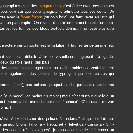
 typographies avec des
pangrammes
, c'est-à-dire avec ces phrases
, pour être sûr que votre typographie admettra tous vos écrits. De
exte avec le
lorem ipsum
(ou bolo bolo), ce faux texte en latin qui
ant un paragraphe. On revient à cette idée le contenant d'un côté,
tailles, les formes des blocs textuels définis, il ne reste plus qu'à
aractère sur un poster est la lisibilité ! Il faut éviter certains effets
ent que c'est difficile à lire et visuellement agressif. Ne garder
, deux ou trois mots, pas plus.
 des polices a priori agréables mais où le public doit véritablement
 le cas également des polices de type gothique, ces polices qui
ttement (
sérif
), ces polices qui ajoutent des jambages aux lettres
ice "à la mode" (de moins en moins) mais c'est surtout qu'elle a un
ment incompatible avec des discours "sérieux". C'est usant de voir
omic !!!
'est. Allez chercher des polices "standards" et qui ont fait leur
ertaines. Citons Tahoma - Trébuchet - Helvetica - Candara - Gill -
r des polices très "exotiques", je vous conseille de télécharger un