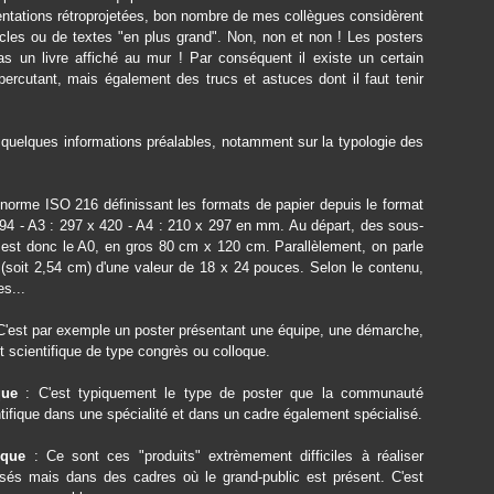
ntations rétroprojetées, bon nombre de mes collègues considèrent
rticles ou de textes "en plus grand". Non, non et non ! Les posters
s un livre affiché au mur ! Par conséquent il existe un certain
ercutant, mais également des trucs et astuces dont il faut tenir
t, quelques informations préalables, notamment sur la typologie des
 norme ISO 216 définissant les formats de papier depuis le format
594 - A3 : 297 x 420 - A4 : 210 x 297 en mm. Au départ, des sous-
 est donc le A0, en gros 80 cm x 120 cm. Parallèlement, on parle
 (soit 2,54 cm) d'une valeur de 18 x 24 pouces. Selon le contenu,
s...
C'est par exemple un poster présentant une équipe, une démarche,
scientifique de type congrès ou colloque.
ique
: C'est typiquement le type de poster que la communauté
ntifique dans une spécialité et dans un cadre également spécialisé.
fique
: Ce sont ces "produits" extrèmement difficiles à réaliser
isés mais dans des cadres où le grand-public est présent. C'est