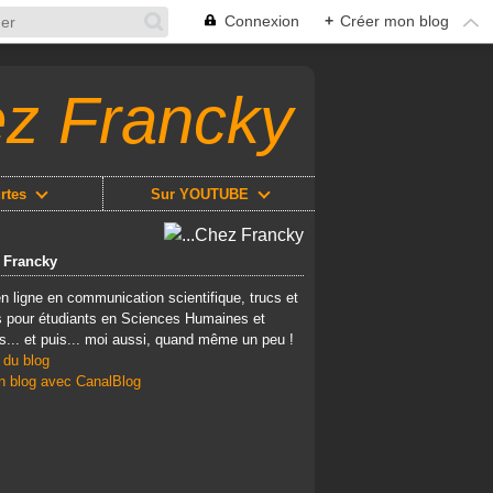
Connexion
+
Créer mon blog
ez Francky
rtes
Sur YOUTUBE
z Francky
n ligne en communication scientifique, trucs et
 pour étudiants en Sciences Humaines et
s... et puis... moi aussi, quand même un peu !
 du blog
n blog avec CanalBlog