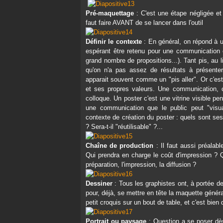
Pré-maquettage
: C'est une étape négligée et 
faut faire AVANT de se lancer dans l'outil
Définir le contexte
: En général, on répond à u
espérant être retenu pour une communication e
grand nombre de propositions...). Tant pis, au l
qu'on n'a pas assez de résultats à présenter 
apparait souvent comme un "pis aller". Or c'es
et ses propres valeurs. Une communication, 
colloque. Un poster c'est une vitrine visible pe
une communication que le public peut "visu
contexte de création du poster : quels sont se
? Sera-t-il "réutilisable" ?...
Chaîne de production
: Il faut aussi préalabl
Qui prendra en charge le coût d'impression ? Q
préparation, l'impression, la diffusion ?
Dessiner
: Tous les graphistes ont, à portée de
pour, déjà, se mettre en tête la maquette général
petit croquis sur un bout de table, et c'est bie
Portrait ou paysage
: Question a se poser dès 