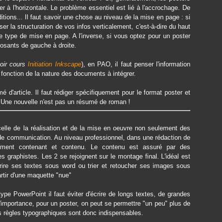
ser à l'horizontale. Le problème essentiel est lié à l'accrochage. De
ditions... Il faut savoir une chose au niveau de la mise en page : si
ser la structuration de vos infos verticalement, c'est-à-dire du haut
ce type de mise en page. A l'inverse, si vous optez pour un poster
posants de gauche à droite.
oir cours
Initiation Inkscape
), en PAO, il faut penser l'information
fonction de la nature des documents à intégrer.
é d'article. Il faut rédiger spécifiquement pour le format poster et
. Une nouvelle n'est pas un résumé de roman !
 celle de la réalisation et de la mise en oeuvre non seulement des
de communication. Au niveau professionnel, dans une rédaction de
ment contenant et contenu. Le contenu est assuré par des
es graphistes. Les 2 se rejoignent sur le montage final. L'idéal est
rire ses textes sous word ou trier et retoucher ses images sous
artir d'une maquette "nue"
ype PowerPoint il faut éviter d'écrire de longs textes, de grandes
d'importance, pour un poster, on peut se permettre "un peu" plus de
es règles typographiques sont donc indispensables.