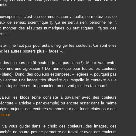
trée.
powerpoints : c’est une communication visuelle, ne mettez pas de
ux de sérieux scientifique !). Ça ne sert à rien, personne ne lit
z montrer des résultats numériques ou statistiques : faites des
ants.
oster il ne faut pas pour autant négliger les couleurs. Ce sont elles
 avec les autres posters plus « fades »…
ier des couleurs plutôt neutres (mais pas blanc !). Mieux vaut éviter
été comme une agression ! De même que pour toutes les couleurs
de blanc). Donc, des couleurs estompées, « légères », pourquoi pas
u encore une image très discrète qui rappelle le contexte ou le
la tapisserie est trop bariolée, on ne voit plus les tableaux !
aleur les blocs texte consiste à travailler avec des couleurs
écriture « ardoise » par exemple) ou encore rester dans la même
légier toujours des écritures sombres sur des fonds clairs pour des
ouleur
.
i va vous guider dans le choix des couleurs, des images, des
ranchés ne pourra pas se permettre de travailler avec des couleurs