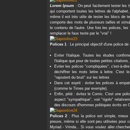
Lorem Ipsum
: On peut facilement tester les
qui comportent toutes les lettres de l'alphabet
même il est très utile de tester les blocs de t
comporte des mots de plusieurs tailles et simul
le contenu de l'autre. Une fois les polices, les 
remplacer le faux texte par le "vrai" !
Polices 1
: Le principal objectif d'une police de c
:
Eviter l'italique. Toutes les études confirm
l'italique que pour de toutes petites citations
Eviter les polices "compliquées", c'est-à-dire
déchiffrer les mots lettre à lettre. C'est
"rajoutent du bruit" sur les lettres
Dans cet esprit : éviter les polices à empa
(comme le Times par exemple).
Enfin, pitié : évitez le Comic. C'est une pol
aspect "sympathique", voir "rigolo" relative
des discours d'hommes politiques écrits en C
Polices 2
: Plus la police est simple, mieux c
preuve, même si elle sont peu utilisées pour c
Myriad - Vrinda... Si vous voulez aller cherche