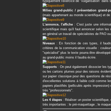
typiquement l'exercice de "vulgarisation" dans 
Milieu grand-public / présentation grand-p
(mais appartenant au monde scientifique) et de 
L'annonce, l'affiche
: C'est juste une informa
scientifique mais qu'il faut annoncer selon le
en général un travail de spécialistes de PAO ou
Niveaux
: En fonction de ces types, il faudr
critères de la communication visuelle : couleu
"spécialisé" plus le texte pourra être développ
au grand-public moins il faudra écrire.
Supports
: On peut également dissocier les type
ou les cartons plumes pour des raisons évident
sur papier classique pour des questions de rés
d'excellentes solutions à faible coût comme les
papiers plastifiés (pelliculés après impression) 
très "professionnels".
Les 4 étapes
: Réaliser un poster scientifique, 
très importantes : le pré-maquettage ; le maquetta