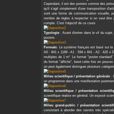
Cependant, il est des posters comme des prése
qu'il s'agit simplement d'une transposition d'a
sont une forme de communication visuelle, pa
nombre de règles à respecter si on veut être p
compte. C'est l'objectif de ce cours
Typologie
: Avant d'entrer dans le vif du suje
posters
Formats
: Le système français est basé sur la
A0 : 841 x 1189 - A1 : 594 x 841 - A2 : 420 x 
multiples de 1 m². Le format "poster standard"
du format "affiche", basé cette fois en pouces
on peut également distinguer plusieurs catégorie
Milieu scientifique / présentation générale
: 
un programme dans une manifestation purement 
Milieu scientifique / présentation scientif
scientifique réalise en général. Un exposé scie
Milieu grand-public / présentation scienti
consistant à aborder des savoirs très spécial