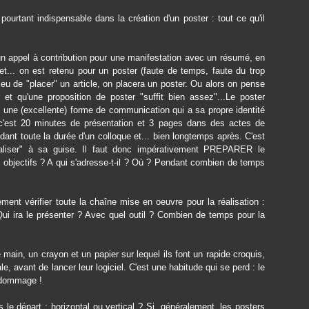
pourtant indispensable dans la création d'un poster : tout ce qu'il
n appel à contribution pour une manifestation avec un résumé, en
t... on est retenu pour un poster (faute de temps, faute du trop
ieu de "placer" un article, on placera un poster. Ou alors on pense
et qu'une proposition de poster "suffit bien assez"...Le poster
t une (excellente) forme de communication qui a sa propre identité
c'est 20 minutes de présentation et 3 pages dans des actes de
ndant toute la durée d'un colloque et... bien longtemps après. C'est
aliser" à sa guise. Il faut donc impérativement PREPARER le
s objectifs ? A qui s'adresse-t-il ? Où ? Pendant combien de temps
ement vérifier toute la chaîne mise en oeuvre pour la réalisation :
ui ira le présenter ? Avec quel outil ? Combien de temps pour la
 main, un crayon et un papier sur lequel ils font un rapide croquis,
e, avant de lancer leur logiciel. C'est une habitude qui se perd : le
n dommage !
le départ : horizontal ou vertical ? Si, généralement, les posters