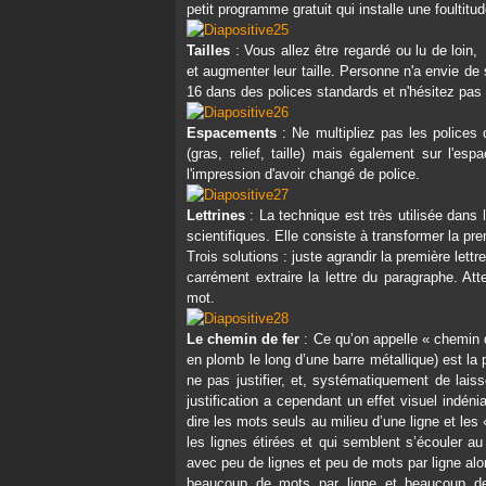
petit programme gratuit qui installe une foultitu
Tailles
: Vous allez être regardé ou lu de loin
et augmenter leur taille. Personne n'a envie de 
16 dans des polices standards et n'hésitez pas
Espacements
: Ne multipliez pas les polices 
(gras, relief, taille) mais également sur l'e
l'impression d'avoir changé de police.
Lettrines
: La technique est très utilisée dans
scientifiques. Elle consiste à transformer la prem
Trois solutions : juste agrandir la première lettre
carrément extraire la lettre du paragraphe. Att
mot.
Le chemin de fer
: Ce qu’on appelle « chemin d
en plomb le long d’une barre métallique) est la 
ne pas justifier, et, systématiquement de laisse
justification a cependant un effet visuel indénia
dire les mots seuls au milieu d’une ligne et les
les lignes étirées et qui semblent s’écouler au
avec peu de lignes et peu de mots par ligne alor
beaucoup de mots par ligne et beaucoup de l