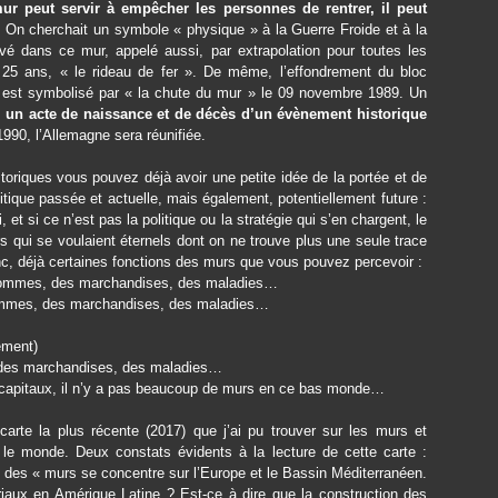
ur peut servir à empêcher les personnes de rentrer, il peut
 On cherchait un symbole « physique » à la Guerre Froide et à la
é dans ce mur, appelé aussi, par extrapolation pour toutes les
e 25 ans, « le rideau de fer ». De même, l’effondrement du bloc
 est symbolisé par « la chute du mur » le 09 novembre 1989. Un
e
un acte de naissance et de décès d’un évènement historique
1990, l’Allemagne sera réunifiée.
oriques vous pouvez déjà avoir une petite idée de la portée et de
itique passée et actuelle, mais également, potentiellement future :
 et si ce n’est pas la politique ou la stratégie qui s’en chargent, le
s qui se voulaient éternels dont on ne trouve plus une seule trace
c, déjà certaines fonctions des murs que vous pouvez percevoir :
s hommes, des marchandises, des maladies…
hommes, des marchandises, des maladies…
ement)
, des marchandises, des maladies…
capitaux, il n’y a pas beaucoup de murs en ce bas monde…
carte la plus récente (2017) que j’ai pu trouver sur les murs et
 le monde. Deux constats évidents à la lecture de cette carte :
l des « murs se concentre sur l’Europe et le Bassin Méditerranéen.
toriaux en Amérique Latine ? Est-ce à dire que la construction des