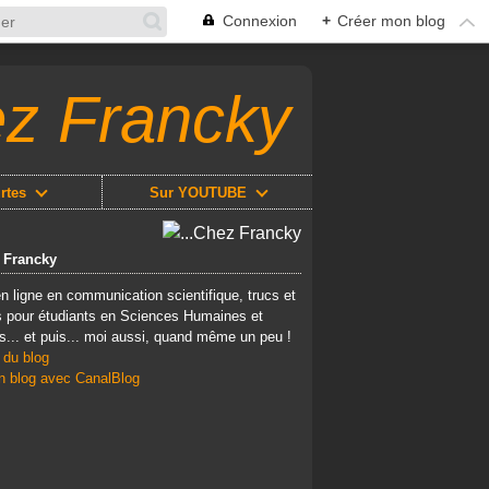
Connexion
+
Créer mon blog
ez Francky
rtes
Sur YOUTUBE
z Francky
n ligne en communication scientifique, trucs et
 pour étudiants en Sciences Humaines et
s... et puis... moi aussi, quand même un peu !
 du blog
n blog avec CanalBlog