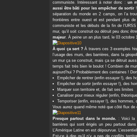
communiste. Intéressant à noter donc :
un m
aussi être bâti pour les empêcher de sortir
!
séparation du monde en 2 camps, on l’a trouv
frontières entre ouest et est pendant plus d
communiste et les débuts de la fin de l’URSS
mur, qu’il soit construit ou détruit peu donc êtr
majeur
. À peine un an plus tard, le 03 octobre 
À quoi ça sert ?
À travers ces 3 exemples hist
l’usage des murs, des barrières, dans la géopol
un mur ça se construit, mais ça se détruit aussi,
temps fait très bien le boulot ! Combien de mur
aujourd’hui ? Probablement des centaines ! Don
Empêcher de rentrer (enfin essayer !), de
Empêcher de sortir (enfin essayer !), des 
Marquer son territoire et, de fait ses limites
Canaliser pour mieux réguler (enfin, théoriqu
Temporiser (enfin, essayer !), des hommes
Vous aurez quand même noté que côté flux de 
Presque partout dans le monde.
: Voici la 
barrières qui sont érigés un peu partout dans
L’Amérique Latine en est dépourvue. L’essentie
Est-ce à dire qu’il n’y a pas de conflits terri