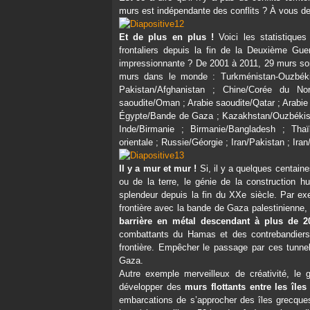
murs est indépendante des conflits ? À vous de 
Et de plus en plus !
Voici les statistiques
frontaliers depuis la fin de la Deuxième Gue
impressionnante ? De 2001 à 2011, 29 murs so
murs dans le monde : Turkménistan-Ouzbékis
Pakistan/Afghanistan ; Chine/Corée du No
saoudite/Oman ; Arabie saoudite/Qatar ; Arabie
Égypte/Bande de Gaza ; Kazakhstan/Ouzbékistan 
Inde/Birmanie ; Birmanie/Bangladesh ; Thaï
orientale ; Russie/Géorgie ; Iran/Pakistan ; Ira
Il y a mur et mur !
Si, il y a quelques centaine
ou de la terre, le génie de la construction h
splendeur depuis la fin du XXe siècle. Par exe
frontière avec la bande de Gaza palestinienne, 
barrière en métal descendant à plus de 
combattants du Hamas et des contrebandiers 
frontière. Empêcher le passage par ces tunnel
Gaza.
Autre exemple merveilleux de créativité, le
développer des
murs flottants entre les îl
embarcations de s’approcher des îles grecques