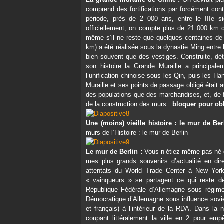
comprend des fortifications par forcément cont
période, près de 2 000 ans, entre le IIIe s
officiellement, on compte plus de 21 000 km de 
même s’il ne reste que quelques centaines de k
km) a été réalisée sous la dynastie Ming entre l
bien souvent que des vestiges. Construite, dét
son histoire la Grande Muraille a principal
l’unification chinoise sous les Qin, puis les Ha
Muraille et ses points de passage obligé était
des populations que des marchandises, et, de f
de la construction des murs :
bloquer pour obl
Une (moins) vieille histoire : le mur de Ber
murs de l’Histoire : le mur de Berlin
Le mur de Berlin :
Vous n’étiez même pas né q
mes plus grands souvenirs d’actualité en di
attentats du World Trade Center à New Yor
« vainqueurs » se partagent ce qui reste d
République Fédérale d’Allemagne sous régime 
Démocratique d’Allemagne sous influence soviét
et français) à l’intérieur de la RDA. Dans la
coupant littéralement la ville en 2 pour emp