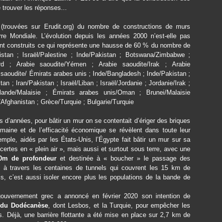
trouver les réponses...
 (trouvées sur Erudit.org) du nombre de constructions de murs
rre Mondiale. L’évolution depuis les années 2000 n’est-elle pas
nt construits ce qui représente une hausse de 60 % du nombre de
tan ; Israël/Palestine ; Inde/Pakistan ; Botswana/Zimbabwe ;
rd ; Arabie saoudite/Yémen ; Arabie saoudite/Irak ; Arabie
 saoudite/ Émirats arabes unis ; Inde/Bangladesh ; Inde/Pakistan ;
; Iran/Pakistan ; Israël/Liban ; Israël/Jordanie ; Jordanie/Irak ;
lande/Malaisie ; Émirats arabes unis/Oman ; Brunei/Malaisie
n/Afghanistan ; Grèce/Turquie ; Bulgarie/Turquie
s d’années, pour bâtir un mur on se contentait d’ériger des briques
umaine et de l’efficacité économique se révèlent dans toute leur
mple, aidés par les États-Unis, l’Égypte fait bâtir un mur sur sa
certes en « plein air », mais aussi et surtout sous terre, avec une
20m de profondeur
et destinée à « boucher » le passage des
à travers les centaines de tunnels qui couvrent les 15 km de
s, c’est aussi isoler encore plus les populations de la bande de
 gouvernement grec a annoncé en février 2020 son intention de
es du Dodécanèse
, dont Lesbos, et la Turquie, pour empêcher les
. Déjà, une barrière flottante a été mise en place sur 2,7 km de