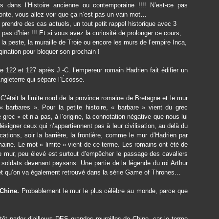
 dans l’Histoire ancienne ou contemporaine !!!! N’est-ce pas
nte, vous allez voir que ça n’est pas un vain mot…
 prendre des cas actuels, un tout petit rappel historique avec 3
pas d’hier !!! Et si vous avez la curiosité de prolonger ce cours,
e la peste, la muraille de Troie ou encore les murs de l’empire Inca,
nation pour bloquer son prochain !
e 122 et 127 après J.-C. l’empereur romain Hadrien fait édifier un
’Angleterre qui sépare l’Écosse.
 C’était la limite nord de la province romaine de Bretagne et le mur
 barbares ». Pour la petite histoire, « barbare » vient du grec
 grec » et n’a pas, à l’origine, la connotation négative que nous lui
signer ceux qui n’appartiennent pas à leur civilisation, au delà du
cations, soir la barrière, la frontière, comme le mur d’Hadrien par
ine. Le mot « limite » vient de ce terme. Les romains ont été de
ce mur, peu élevé est surtout d’empêcher le passage des cavaliers
soldats devenant paysans. Une partie de la légende du roi Arthur
, et qu’on va également retrouvé dans la série Game of Thrones…
 Chine.
Probablement le mur le plus célèbre au monde, parce que
tôt parler d’ailleurs DES grandes murailles de Chine, car le terme