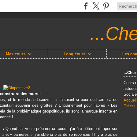
...Ch
Mes cours
Long cours
Les cou
...Che
Cours e
astuces
 construire des murs !
Sociale
ges, et le monde à découvrir lui faisaient si peur qu’il aime à se
Accueil
 Lointain souvenir des grottes ? Entrainement pour l’après ? Les
Créer u
elà de la problématique géopolitique, ils sont la marque inscrite en
manité !
s :
Quand j’ai voulu préparer ce cours, j’ai été bêtement taper sur
 » et « barrières », j’ai obtenu plus de 75 réponses ! Il y a plus de