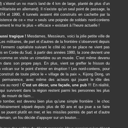
) s’étend un no man's land de 4 km de large, planté de plus d’un
litarisée en allemand). Il n’existe qu’un seul point de passage, la
974 et 1990, 4 tunnels avaient été construits en cachette par la
xistence de ce « mur » seuls une poignée de soldats nord-coréens
ement le mur le plus « efficace » existant à l’heure actuelle !
aussi tragique !
Mesdames, Messieurs, voici la jolie petite ville de
es militaires, de part et d’autres de la frontière s’observent depuis
l’ennemi capitaliste suivant le côté où on se place ne vient pas
is en Corée du Sud, à partir des années 1980, la zone devient une
rd » comme on visite un cimetière ou un musée. C’est même devenu
n dans son propre pays. En plus, vient se greffer le frisson du
 volcan sur le point d’entrer en éruption ! Les nord-coréens, pour
onstruit de toute pièce le « village de la paix », Kijong Dong, un
é en permanence, avec même des acteurs qui jouent le rôle des
 vie au nord !
C’est un décor, une façade, une pub
!!! En réalité,
ui survivent dans la région restent parmi les personnes les plus
, de mourir de faim…
de tomber, est devenu bien plus qu’une simple frontière : le choc
itrairement séparé depuis plus de 60 ans et qui joue a se faire
e jouent plutôt en mer, et les missiles pointés de part et d’autre
i demain, un fou décide d’appuyer sur un bouton…