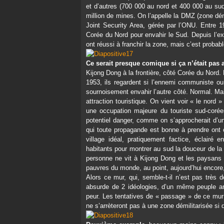
et d’autres (700 000 au nord et 400 000 au sud
million de mines. On l’appelle la DMZ (zone démi
Joint Security Area, gérée par l’ONU. Entre 1
Corée du Nord pour envahir le Sud. Depuis l’e
ont réussi à franchir la zone, mais c’est probabl
Ce serait presque comique si ça n’était pas 
Kijong Dong à la frontière, côté Corée du Nord. L
1953, ils regardent si l’ennemi communiste ou 
sournoisement envahir l’autre côté. Normal. Ma
attraction touristique. On vient voir « le no
une occupation majeure du touriste sud-corée
potentiel danger, comme on s’approcherait d’un
qui toute propagande est bonne à prendre ont c
village idéal, pratiquement factice, éclair
habitants pour montrer au sud la douceur de la
personne ne vit à Kijong Dong et les paysans q
pauvres du monde, au point, aujourd’hui encore
Alors ce mur, qui, semble-t-il n’est pas très 
absurde de 2 idéologies, d’un même peuple arb
peur. Les tentatives de « passage » de ce mur s
ne s’arrèteront pas à une zone démilitarisée s