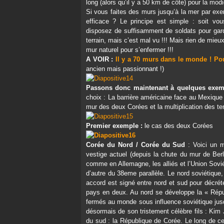
long (alors qu’il y a 50 km de côte) pour la m
Si vous faites des murs jusqu’à la mer par exe
efficace ? Le principe est simple : soit vo
disposez de suffisamment de soldats pour gar
terrain, mais c’est mal vu !!! Mais rien de mie
mur naturel pour s’enfermer !!!
A VOIR :
Il y a 70 murs dans le monde ! Po
ancien mais passionnant !)
Passons donc maintenant à quelques exemp
choix : La barrière américaine face au Mexique ;
mur des deux Corées et la multiplication des te
Premier exemple :
le cas des deux Corées
Corée du Nord / Corée du Sud
: Voici un m
vestige actuel (depuis la chute du mur de Berl
comme en Allemagne, les alliés et l’Union Sovié
d’autre du 38eme parallèle. Le nord soviétique
accord est signé entre nord et sud pour décréte
pays en deux. Au nord se développe la « Répub
fermés au monde sous influence soviétique jusq
désormais de son tristement célèbre fils : Kim 
du sud : la République de Corée. Le long de c