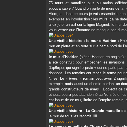
75 murs et murailles plus ou moins célèbres
épouvantable ? Quand on parle de murs de la ho
Alors, si, dans ce cours je vais essentiellement
exemples en introduction : les murs, ça ne date 
allez jeter un œil sur la ligne Maginot, le mur d
vous verrez que l’homme ne manque pas d’imagi
Une vieille histoire : le mur d’Hadrien :
Entr
mur en pierre et en terre sur la partie nord de l
le mur d’Hadrien
(s’écrit Hadrian en anglais) :
a été construit pour empêcher les invasions «
βάρϐαρος qui signifie juste « qui ne parle pas le
donnons. Les romains ont repris le terme pour dé
limes
. Le «
limes
» romain peut avoir 2 signifi
exemple, mais aussi un chemin bordant un doma
grands constructeurs de
limes
! L’objectif de 
et sera peu à peu abandonné au Ve siècle, les 
est issue de ce mur, limite de l’empire romain
Une vieille histoire : La Grande muraille de
le mur de tous les records !!!!
La grande muraille de Chine :
On devrait plu