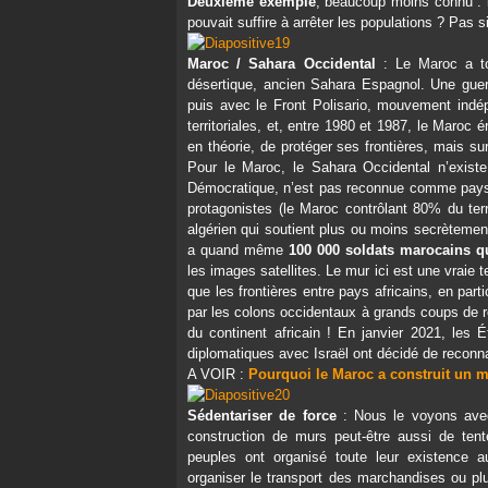
Deuxième exemple
, beaucoup moins connu : 
pouvait suffire à arrêter les populations ? Pas
Maroc / Sahara Occidental
: Le Maroc a tou
désertique, ancien Sahara Espagnol. Une guerr
puis avec le Front Polisario, mouvement indép
territoriales, et, entre 1980 et 1987, le Maroc 
en théorie, de protéger ses frontières, mais su
Pour le Maroc, le Sahara Occidental n’exist
Démocratique, n’est pas reconnue comme pays a
protagonistes (le Maroc contrôlant 80% du terr
algérien qui soutient plus ou moins secrètement
a quand même
100 000 soldats marocains qu
les images satellites. Le mur ici est une vraie 
que les frontières entre pays africains, en parti
par les colons occidentaux à grands coups de rè
du continent africain ! En janvier 2021, les Ét
diplomatiques avec Israël ont décidé de reconn
A VOIR :
Pourquoi le Maroc a construit un 
Sédentariser de force
: Nous le voyons avec 
construction de murs peut-être aussi de ten
peuples ont organisé toute leur existence a
organiser le transport des marchandises ou 