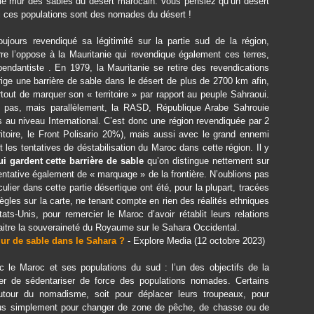
le mur des sables du désert marocain. Vous pensiez qu’un désert
 si ces populations sont des nomades du désert !
jours revendiqué sa légitimité sur la partie sud de la région,
e l’oppose à la Mauritanie qui revendique également ces terres,
endantiste . En 1979, la Mauritanie se retire des revendications
érige une barrière de sable dans le désert de plus de 2700 km afin,
rtout de marquer son « territoire » par rapport au peuple Sahraoui.
e pas, mais parallèlement, la RASD, République Arabe Sahrouie
u niveau International. C’est donc une région revendiquée par 2
itoire, le Front Polisario 20%), mais aussi avec le grand ennemi
 les tentatives de déstabilisation du Maroc dans cette région. Il y
i gardent cette barrière de sable
qu’on distingue nettement sur
tentative également de « marquage » de la frontière. N’oublions pas
culier dans cette partie désertique ont été, pour la plupart, tracées
gles sur la carte, ne tenant compte en rien des réalités ethniques
ats-Unis, pour remercier le Maroc d’avoir rétablit leurs relations
aitre la souveraineté du Royaume sur le Sahara Occidental.
mur de sable dans le Sahara ?
- Explore Media (12 octobre 2023)
le Maroc et ses populations du sud : l’un des objectifs de la
ter de sédentariser de force des populations nomades. Certains
utour du nomadisme, soit pour déplacer leurs troupeaux, pour
plus simplement pour changer de zone de pêche, de chasse ou de