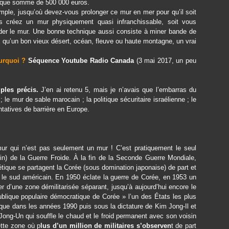
odique somme de 500 000 euros.
mple, jusqu’où devez-vous prolonger ce mur en mer pour qu’il soit
us créez un mur physiquement quasi infranchissable, soit vous
der le mur. Une bonne technique aussi consiste à miner bande de
ux qu’un bon vieux désert, océan, fleuve ou haute montagne, un vrai
urquoi ?
Séquence Youtube Radio Canada
(3 mai 2017, un peu
les précis.
J’en ai retenu 5, mais je n’avais que l’embarras du
 le mur de sable marocain ; la politique sécuritaire israélienne ; le
ntatives de barrière en Europe.
ur qui n’est pas seulement un mur ! C’est pratiquement le seul
in) de la Guerre Froide. À la fin de la Seconde Guerre Mondiale,
tique se partagent la Corée (sous domination japonaise) de part et
, le sud américain. En 1950 éclate la guerre de Corée, en 1953 un
r d’une zone démilitarisée séparant, jusqu’à aujourd’hui encore le
lique populaire démocratique de Corée » l’un des États les plus
ue dans les années 1990 puis sous la dictature de Kim Jong-Il et
Jong-Un qui souffle le chaud et le froid permanent avec son voisin
ette zone où p
lus d’un million de militaires s’observen
t de part