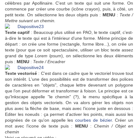
célèbres par Apollinaire. C'est un texte qui suit une forme. On
commence par créer une courbe (icône crayon), puis, à côté, un
petit texte. On sélectionne les deux objets puis :
MENU
:
Texte /
Mettre suivant un chemin.
Texte captif
: Beaucoup plus utilisé en PAO, le texte captif, c'est-
à-dire le texte qui est à l'intérieur d'une forme. Même principe de
départ : on crée une forme (rectangle, forme libre...), on crée un
texte (pour que ce soit spectaculaire, utiliser un bloc texte assez
grand de type
Lorem Ipsum
), on sélectionne les deux éléments
puis :
MENU
:
Texte / Encadrer
Texte vectorisé
: C'est dans ce cadre que le vectoriel trouve tout
son intérêt. L'une des possibilités est de transformer des polices
de caractères en "objets", chaque lettre devenant un polygone
que l'on peut déformer et transformer à foison. Le principe est ce
qu'Inkscape appelle "le chemin" (?), le menu spécifique à la
gestion des objets vectoriels. On va alors gérer les objets non
plus avec la flèche de base, mais avec l'icone juste en dessous :
Editer les noeuds : ça permet d'activer les points, mais aussi les
poignées de ce qu'on appelle les
courbes de bézier
. Créer un
mot avec l'icone de texte puis :
MENU
:
Chemin / Objet en
chemin
Voici un résumé en vidéo :