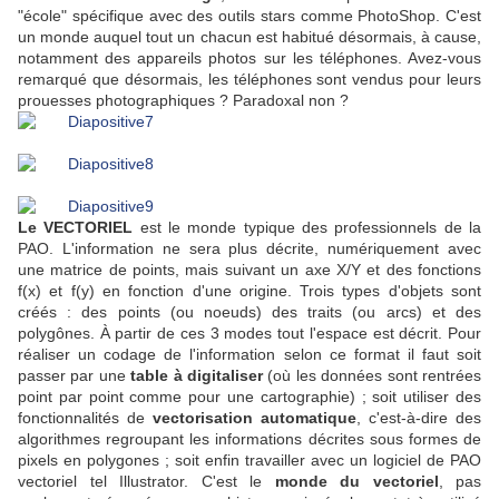
"école" spécifique avec des outils stars comme PhotoShop. C'est
un monde auquel tout un chacun est habitué désormais, à cause,
notamment des appareils photos sur les téléphones. Avez-vous
remarqué que désormais, les téléphones sont vendus pour leurs
prouesses photographiques ? Paradoxal non ?
Le VECTORIEL
est le monde typique des professionnels de la
PAO. L'information ne sera plus décrite, numériquement avec
une matrice de points, mais suivant un axe X/Y et des fonctions
f(x) et f(y) en fonction d'une origine. Trois types d'objets sont
créés : des points (ou noeuds) des traits (ou arcs) et des
polygônes. À partir de ces 3 modes tout l'espace est décrit. Pour
réaliser un codage de l'information selon ce format il faut soit
passer par une
table à digitaliser
(où les données sont rentrées
point par point comme pour une cartographie) ; soit utiliser des
fonctionnalités de
vectorisation automatique
, c'est-à-dire des
algorithmes regroupant les informations décrites sous formes de
pixels en polygones ; soit enfin travailler avec un logiciel de PAO
vectoriel tel Illustrator. C'est le
monde du vectoriel
, pas