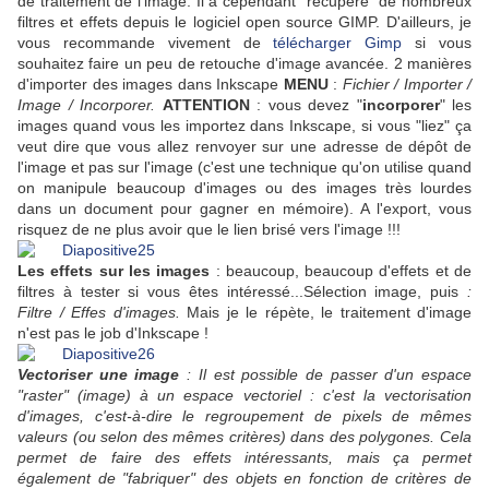
de traitement de l'image. Il a cependant "récupéré" de nombreux
filtres et effets depuis le logiciel open source GIMP. D'ailleurs, je
vous recommande vivement de
télécharger Gimp
si vous
souhaitez faire un peu de retouche d'image avancée. 2 manières
d'importer des images dans Inkscape
MENU
:
Fichier / Importer /
Image / Incorporer.
ATTENTION
: vous devez "
incorporer
" les
images quand vous les importez dans Inkscape, si vous "liez" ça
veut dire que vous allez renvoyer sur une adresse de dépôt de
l'image et pas sur l'image (c'est une technique qu'on utilise quand
on manipule beaucoup d'images ou des images très lourdes
dans un document pour gagner en mémoire). A l'export, vous
risquez de ne plus avoir que le lien brisé vers l'image !!!
Les effets sur les images
: beaucoup, beaucoup d'effets et de
filtres à tester si vous êtes intéressé...Sélection image, puis
:
Filtre / Effes d'images.
Mais je le répète, le traitement d'image
n'est pas le job d'Inkscape !
Vectoriser une image
: Il est possible de passer d'un espace
"raster" (image) à un espace vectoriel : c'est la vectorisation
d'images, c'est-à-dire le regroupement de pixels de mêmes
valeurs (ou selon des mêmes critères) dans des polygones. Cela
permet de faire des effets intéressants, mais ça permet
également de "fabriquer" des objets en fonction de critères de