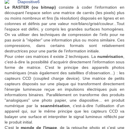
Le RASTER (ou bitmap)
consiste à coder l'information en
découpant l'espace selon une matrice de carrés (les pixels) plus
ou moins nombreux et fins (la résolution) disposés en lignes et en
colonnes et définis par une valeur noir/blanc/grisé/couleur...Tout
l'espace est défini, y compris les grandes surfaces homogènes.
On va utiliser des techniques de compression de l'info pour ne
pas avoir à "répéter" une information plus ou moins similaire. Ces
compressions, dans certains formats sont relativement
destructrices pour une partie de l'information initiale.
Pour créer ces matrices il existe 2 techniques. La
numérisation
,
c'est-à-dire la possibilité d'acquérir directement l'information sous
forme de matrice. C'est le principe des appareils photos
numériques (mais également des satellites d'observation...) : les
capteurs CCD (coupled charge device). Une matrice de petits
capteurs disposés sur une plaque qui transforment directement
l'énergie lumineuse reçue en impulsions électriques puis en
informations binaires. Parallèlement on transforme des produits
"analogiques" une photo papier, une diapositive... en produit
numérique par la
scannérisation
, c'est-à-dire l'utilisation d'un
appareil qui, sur le même principe que les capteurs CCD va
balayer une surface et interpréter le signal lumineux réfléchi par
le produit initial.
C'est le
monde de l'image
, de la retouche photo et c'est une