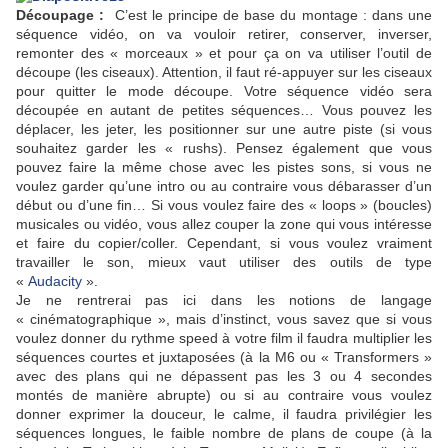
Découpage :
C’est le principe de base du montage : dans une
séquence vidéo, on va vouloir retirer, conserver, inverser,
remonter des « morceaux » et pour ça on va utiliser l’outil de
découpe (les ciseaux). Attention, il faut ré-appuyer sur les ciseaux
pour quitter le mode découpe. Votre séquence vidéo sera
découpée en autant de petites séquences… Vous pouvez les
déplacer, les jeter, les positionner sur une autre piste (si vous
souhaitez garder les « rushs). Pensez également que vous
pouvez faire la même chose avec les pistes sons, si vous ne
voulez garder qu’une intro ou au contraire vous débarasser d’un
début ou d’une fin… Si vous voulez faire des « loops » (boucles)
musicales ou vidéo, vous allez couper la zone qui vous intéresse
et faire du copier/coller. Cependant, si vous voulez vraiment
travailler le son, mieux vaut utiliser des outils de type
«
Audacity
».
Je ne rentrerai pas ici dans les notions de langage
« cinématographique », mais d’instinct, vous savez que si vous
voulez donner du rythme speed à votre film il faudra multiplier les
séquences courtes et juxtaposées (à la M6 ou « Transformers »
avec des plans qui ne dépassent pas les 3 ou 4 secondes
montés de manière abrupte) ou si au contraire vous voulez
donner exprimer la douceur, le calme, il faudra privilégier les
séquences longues, le faible nombre de plans de coupe (à la