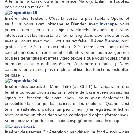
Arte, à la Tarkovski ou à la Terrence Malick). Enfin, ne l’oubliez
pas : c’est un métier !!!!
Insérer des textes
: C’est la partie la plus faible d’Openshot
sauf… si vous avez Inkscape et Blender. Avec
Inkscape
, vous
pouvez créer tous les objets vectoriels textuels qui vous
intéressent et les importer au format svg dans Openshot. Si vous
avez eu cours avec moi… vous savez faire !!!! Avec
Blender
, outil
gratuit de 3D et d’animation 3D avec des possibilités
exceptionnelles et réellement bluffantes, vous pourrez générer
tous les génériques et effets vidéo textuels que vous voulez (mais
attention, c’est un outil pas évident à prendre en main…). Dans
ce cours, on va faire plus simple et utiliser les fonctions textuelles
de base…
Insérer des textes 2
: Menu Titre (ou Ctrl T) fait apparaitre une
fenêtre où vous choisissez un modèle de base et remplissez les
lignes en fonction de votre choix. Vous avez également la
possibilité de changer les polices et les couleurs. Quand c’est
terminé (attention, parfois un peu… lent !) enregistrez le fichier
texte comme un objet dans votre catalogue d’objets (format svg).
Vous pouvez importer des fichiers svg générés sous Inkscape.
Insérer des textes 3
: Attention : par défaut, le fond « noir » des