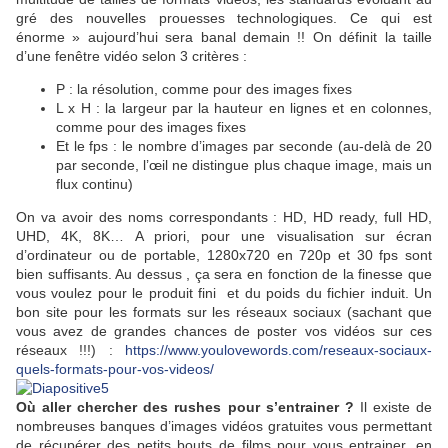
gré des nouvelles prouesses technologiques. Ce qui est
énorme » aujourd’hui sera banal demain !! On définit la taille
d’une fenêtre vidéo selon 3 critères :
P : la résolution, comme pour des images fixes
L x H : la largeur par la hauteur en lignes et en colonnes,
comme pour des images fixes
Et le fps : le nombre d’images par seconde (au-delà de 20
par seconde, l’œil ne distingue plus chaque image, mais un
flux continu)
On va avoir des noms correspondants : HD, HD ready, full HD,
UHD, 4K, 8K… A priori, pour une visualisation sur écran
d’ordinateur ou de portable, 1280x720 en 720p et 30 fps sont
bien suffisants. Au dessus , ça sera en fonction de la finesse que
vous voulez pour le produit fini et du poids du fichier induit. Un
bon site pour les formats sur les réseaux sociaux (sachant que
vous avez de grandes chances de poster vos vidéos sur ces
réseaux !!!) :
https://www.youlovewords.com/reseaux-sociaux-
quels-formats-pour-vos-videos/
Où aller chercher des rushes pour s’entrainer ?
Il existe de
nombreuses banques d’images vidéos gratuites vous permettant
de récupérer des petits bouts de films pour vous entrainer, en