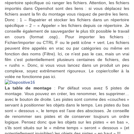
répertoire spécifique où ranger les fichiers. Attention, les fichiers
importés dans Openshot sont des liens : si vous déplacez les
fichiers avant la fin du montage vous risquez de perdre les liens.
Donc : 1 – Rapatrier et stocker les fichiers dans un répertoire
spécifique – 2 – « Appeler » les fichiers depuis ce répertoire. Je
conseille également de sauvegarder le plus tôt possible le travail
en cours (format .osp).. Pour importer les fichiers :
Fichier/importer ou CTRL F ou le petit icône + vert. Les fichiers
peuvent être appelés en vrac ou par catégories ou même en
fonction des noms (Filtre). Ici, ce n’est pas le cas, mais un vrai
film c’est potentiellement plusieurs centaines de fichiers, des
« rushs ». Donc, si vous vous lancez dans un produit un peu
complexe, soyez extrêmement rigoureux. Le copier/coller à la
volée ne fonctionne pas ici.
La table de montage
: Par défaut vous avez 5 pistes de
montage. Vous pouvez en créer, les renommer, les supprimer…
avec le bouton de droite. Les pistes sont comme des «couches »
servant à positionner les objets dans le temps. Les pistes du bas
sont « dessous », le temps est l’axe des abscisses. Je conseille
de renommer ses pistes et de conserver toujours un ordre
logique. Pensez donc que les objets sur les pistes « en bas »,
s’ils sont situés sur le « même temps » seront « dessous » (et
potentiellement invisibles) les objets des pistes « en haut » !!!