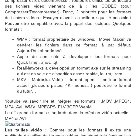
compresser et les décompresser. Toutes les difficultés de lecture
des fichiers vidéo viennent de là : les CODEC (pour
Compresser/Decompresser). Donc, 2 priorités pour les formats
de fichiers vidéos : Essayer d’avoir la meilleure qualité possible /
Pouvoir être compatible avec la plupart des lecteurs. Quelques
formats :
WMV : format propriétaire de windows. Movie Maker va
générer les fichiers dans ce format là par défaut.
Aujourd’hui abandonné.
Apple de son côté à développer les formats pour
QuickTime : .mov, .qt
RealNetworks a développé un format axé sur le streaming
qui est en voie de disparition assez rapide, le .rm, .ram
MKV : Matroska Vidéo – format open – meilleur format
actuel (plusieurs pistes, 4K, menus…) peut-être le format
du futur…
Youtube va savoir lire et intégrer les formats : .MOV .MPEG4.
MP4 .AVI .WMV .MPEGPS .FLV 3GPP WebM
Les 2 grands formats standards dans la création vidéo actuelle :
MP4 et AVI
Les tailles vidéo :
Comme pour les formats il existe une
multitude de tailles de formats vidéos, les standards évoluant au