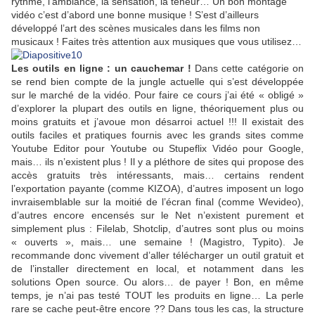
rythme, l’ambiance, la sensation, la teneur… Un bon montage
vidéo c’est d’abord une bonne musique ! S’est d’ailleurs
développé l’art des scènes musicales dans les films non
musicaux ! Faites très attention aux musiques que vous utilisez…
Les outils en ligne : un cauchemar !
Dans cette catégorie on
se rend bien compte de la jungle actuelle qui s’est développée
sur le marché de la vidéo. Pour faire ce cours j’ai été « obligé »
d’explorer la plupart des outils en ligne, théoriquement plus ou
moins gratuits et j’avoue mon désarroi actuel !!! Il existait des
outils faciles et pratiques fournis avec les grands sites comme
Youtube Editor pour Youtube ou Stupeflix Vidéo pour Google,
mais… ils n’existent plus ! Il y a pléthore de sites qui propose des
accès gratuits très intéressants, mais… certains rendent
l’exportation payante (comme KIZOA), d’autres imposent un logo
invraisemblable sur la moitié de l’écran final (comme Wevideo),
d’autres encore encensés sur le Net n’existent purement et
simplement plus : Filelab, Shotclip, d’autres sont plus ou moins
« ouverts », mais… une semaine ! (Magistro, Typito). Je
recommande donc vivement d’aller télécharger un outil gratuit et
de l’installer directement en local, et notamment dans les
solutions Open source. Ou alors… de payer ! Bon, en même
temps, je n’ai pas testé TOUT les produits en ligne… La perle
rare se cache peut-être encore ?? Dans tous les cas, la structure