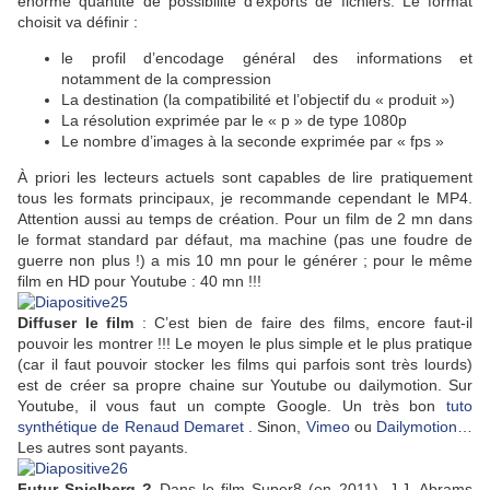
énorme quantité de possibilité d’exports de fichiers. Le format
choisit va définir :
le profil d’encodage général des informations et
notamment de la compression
La destination (la compatibilité et l’objectif du « produit »)
La résolution exprimée par le « p » de type 1080p
Le nombre d’images à la seconde exprimée par « fps »
À priori les lecteurs actuels sont capables de lire pratiquement
tous les formats principaux, je recommande cependant le MP4.
Attention aussi au temps de création. Pour un film de 2 mn dans
le format standard par défaut, ma machine (pas une foudre de
guerre non plus !) a mis 10 mn pour le générer ; pour le même
film en HD pour Youtube : 40 mn !!!
Diffuser le film
: C’est bien de faire des films, encore faut-il
pouvoir les montrer !!! Le moyen le plus simple et le plus pratique
(car il faut pouvoir stocker les films qui parfois sont très lourds)
est de créer sa propre chaine sur Youtube ou dailymotion. Sur
Youtube, il vous faut un compte Google. Un très bon
tuto
synthétique de Renaud Demaret
. Sinon,
Vimeo
ou
Dailymotion
…
Les autres sont payants.
Futur Spielberg ?
Dans le film Super8 (en 2011), J.J. Abrams