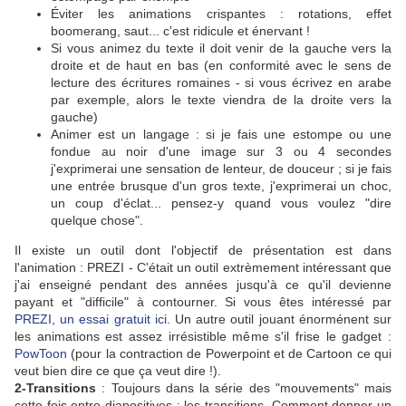
Éviter les animations crispantes : rotations, effet
boomerang, saut... c'est ridicule et énervant !
Si vous animez du texte il doit venir de la gauche vers la
droite et de haut en bas (en conformité avec le sens de
lecture des écritures romaines - si vous écrivez en arabe
par exemple, alors le texte viendra de la droite vers la
gauche)
Animer est un langage : si je fais une estompe ou une
fondue au noir d'une image sur 3 ou 4 secondes
j'exprimerai une sensation de lenteur, de douceur ; si je fais
une entrée brusque d'un gros texte, j'exprimerai un choc,
un coup d'éclat... pensez-y quand vous voulez "dire
quelque chose".
Il existe un outil dont l'objectif de présentation est dans
l'animation : PREZI - C'était un outil extrèmement intéressant que
j'ai enseigné pendant des années jusqu'à ce qu'il devienne
payant et "difficile" à contourner. Si vous êtes intéressé par
PREZI, un essai gratuit ici
. Un autre outil jouant énorménent sur
les animations est assez irrésistible même s'il frise le gadget :
PowToon
(pour la contraction de Powerpoint et de Cartoon ce qui
veut bien dire ce que ça veut dire !).
2-Transitions
: Toujours dans la série des "mouvements" mais
cette fois entre diapositives : les transitions. Comment donner un