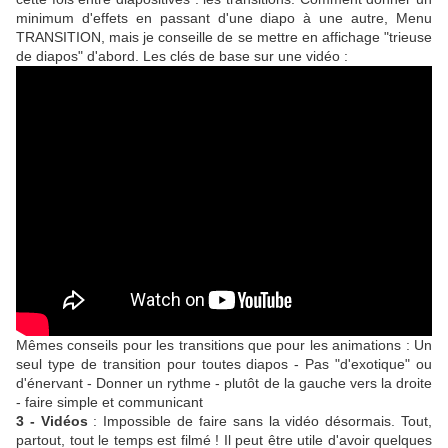
minimum d'effets en passant d'une diapo à une autre, Menu
TRANSITION, mais je conseille de se mettre en affichage "trieuse
de diapos" d'abord. Les clés de base sur une vidéo :
Mêmes conseils pour les transitions que pour les animations : Un
seul type de transition pour toutes diapos - Pas "d'exotique" ou
d'énervant - Donner un rythme - plutôt de la gauche vers la droite
- faire simple et communicant
3 - Vidéos
: Impossible de faire sans la vidéo désormais. Tout,
partout, tout le temps est filmé ! Il peut être utile d'avoir quelques