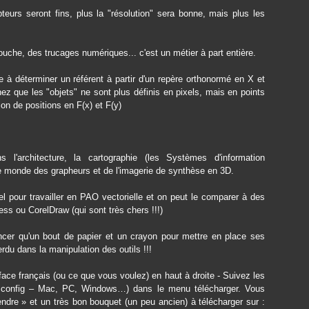
eurs seront fins, plus la "résolution" sera bonne, mais plus les
ouche, des trucages numériques... c'est un métier à part entière.
te à déterminer un référent à partir d'un repère orthonormé en X et
hez que les "objets" ne sont plus définis en pixels, mais en points
on de positions en F(x) et F(y)
l'architecture, la cartographie (les Systèmes d'information
le monde des grapheurs et de l'imagerie de synthèse en 3D.
uel pour travailler en PAO vectorielle et on peut le comparer à des
ess ou CorelDraw (qui sont très chers !!!)
er qu'un bout de papier et un crayon pour mettre en place ses
rdu dans la manipulation des outils !!!
rface français (ou ce que vous voulez) en haut à droite - Suivez les
utes config – Mac, PC, Windows…) dans le menu télécharger. Vous
endre » et un très bon bouquet (un peu ancien) à télécharger sur :