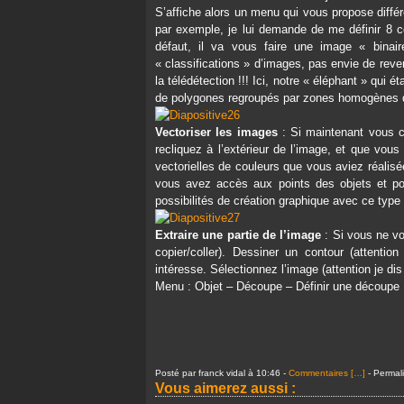
S’affiche alors un menu qui vous propose différ
par exemple, je lui demande de me définir 8 c
défaut, il va vous faire une image « binai
« classifications » d’images, pas envie de rev
la télédétection !!! Ici, notre « éléphant » qu
de polygones regroupés par zones homogènes d
Vectoriser les images
: Si maintenant vous cl
recliquez à l’extérieur de l’image, et que vo
vectorielles de couleurs que vous aviez réalis
vous avez accès aux points des objets et pou
possibilités de création graphique avec ce type d’
Extraire une partie de l’image
: Si vous ne vo
copier/coller). Dessiner un contour (attenti
intéresse.
Sélectionnez l’image (attention je dis
Menu : Objet – Découpe – Définir une découpe
Posté par franck vidal à 10:46 -
Commentaires [
…
]
- Permali
Vous aimerez aussi :