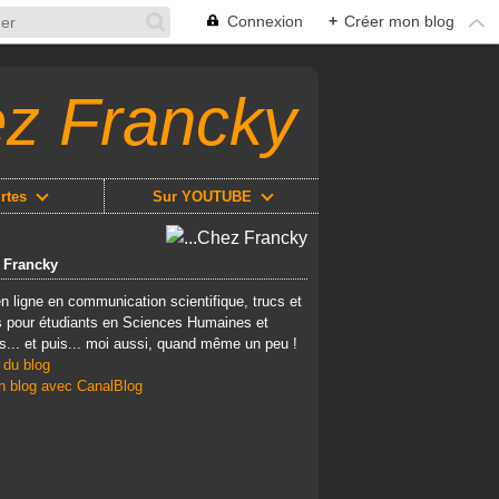
Connexion
+
Créer mon blog
ez Francky
rtes
Sur YOUTUBE
z Francky
n ligne en communication scientifique, trucs et
 pour étudiants en Sciences Humaines et
s... et puis... moi aussi, quand même un peu !
 du blog
n blog avec CanalBlog