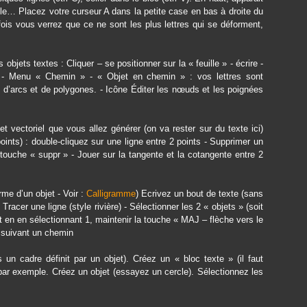
ille… Placez votre curseur A dans la petite case en bas à droite du
 fois vous verrez que ce ne sont les plus lettres qui se déforment,
 objets textes : Cliquer – se positionner sur la « feuille » - écrire -
s - Menu « Chemin » - « Objet en chemin » : vos lettres sont
d’arcs et de polygones. - Icône Éditer les nœuds et les poignées
et vectoriel que vous allez générer (on va rester sur du texte ici)
ts) : double-cliquez sur une ligne entre 2 points - Supprimer un
ouche « suppr » - Jouer sur la tangente et la cotangente entre 2
rme d’un objet - Voir :
Calligramme
) Ecrivez un bout de texte (sans
Tracer une ligne (style rivière) - Sélectionner les 2 « objets » (soit
t en en sélectionnant 1, maintenir la touche « MAJ – flèche vers le
e suivant un chemin
 un cadre définit par un objet). Créez un « bloc texte » (il faut
ar exemple. Créez un objet (essayez un cercle). Sélectionnez les