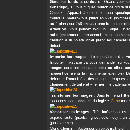
Gérer les fonds et contours
: Quand vous crée
soit l’objet), si vous cliquez bouton de droite s
Cliquez - Apparait à droite le menu spécifi
contours. Mettez-vous plutôt en RVB (synthèse
ou 4 plans sur 256 niveaux crée la couleur chois
Attention
: vous pouvez avoir un « objet » avec
nulle (entièrement transparent), vous ne verr
création d’un nouvel objet prend les caractér
défaut.
Importer les images :
Le copier/coller à la v
Importer. Inkscape va vous demander su vous s
images dans les emplacements où elles son
risquent de ralentir la machine par exemple). Da
déformer l’homothétie des images : toujours la
changement de taille et « fermer » le cadenas e
Transformer les images
: Dans le menu Filtre
issus des fonctionnalités du logiciel
Gimp
(que 
Vectoriser les images
: Très intéressant est l
espace raster (pixels, lignes, colonnes) à un 
(par exemple).
Menu Chemin – Vectoriser un objet matriciel