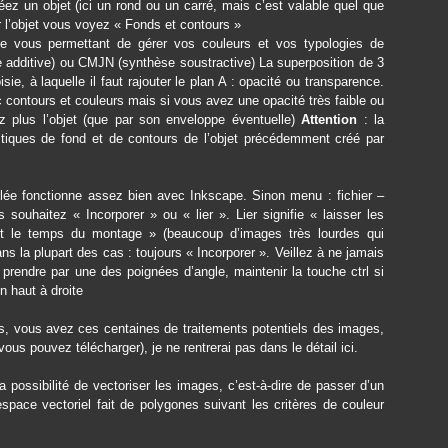
z un objet (ici un rond ou un carré, mais c’est valable quel que
ur l’objet vous voyez « Fonds et contours »
que vous permettant de gérer vos couleurs et vos typologies de
 additive) ou CMJN (synthèse soustractive) La superposition de 3
ie, à laquelle il faut rajouter le plan A : opacité ou transparence.
 contours et couleurs mais si vous avez une opacité très faible ou
ez plus l’objet (que par son enveloppe éventuelle)
Attention
: la
istiques de fond et de contours de l’objet précédemment créé par
olée fonctionne assez bien avec Inkscape. Sinon menu : fichier –
ouhaitez « Incorporer » ou « lier ». Lier signifie « laisser les
t le temps du montage » (beaucoup d’images très lourdes qui
ns la plupart des cas : toujours « Incorporer ». Veillez à ne jamais
 prendre par une des poignées d’angle, maintenir la touche ctrl si
n haut à droite
s, vous avez ces centaines de traitements potentiels des images,
vous pouvez télécharger), je ne rentrerai pas dans le détail ici.
a possibilité de vectoriser les images, c’est-à-dire de passer d’un
espace vectoriel fait de polygones suivant les critères de couleur