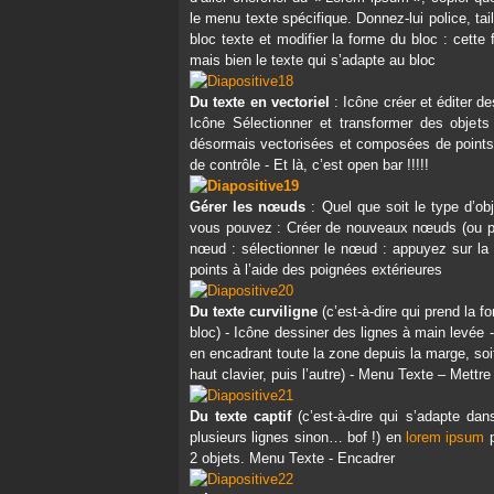
le menu texte spécifique. Donnez-lui police, ta
bloc texte et modifier la forme du bloc : cette
mais bien le texte qui s’adapte au bloc
Du texte en vectoriel
: Icône créer et éditer des
Icône Sélectionner et transformer des objet
désormais vectorisées et composées de points 
de contrôle - Et là, c’est open bar !!!!!
Gérer les nœuds
: Quel que soit le type d’obj
vous pouvez : Créer de nouveaux nœuds (ou poin
nœud : sélectionner le nœud : appuyez sur la t
points à l’aide des poignées extérieures
Du texte curviligne
(c’est-à-dire qui prend la fo
bloc) - Icône dessiner des lignes à main levée - 
en encadrant toute la zone depuis la marge, soi
haut clavier, puis l’autre) - Menu Texte – Mettr
Du texte captif
(c’est-à-dire qui s’adapte dans
plusieurs lignes sinon… bof !) en
lorem ipsum
p
2 objets. Menu Texte - Encadrer