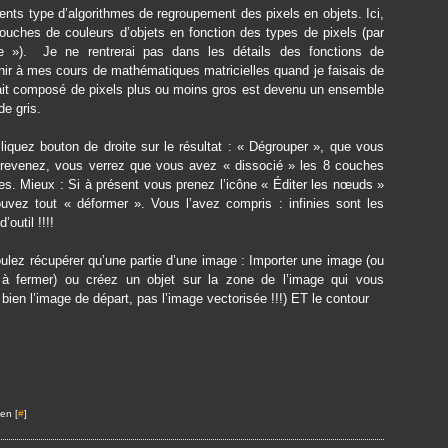
ents type d’algorithmes de regroupement des pixels en objets. Ici,
ouches de couleurs d’objets en fonction des types de pixels (par
re »). Je ne rentrerai pas dans les détails des fonctions de
enir à mes cours de mathématiques matricielles quand je faisais de
i était composé de pixels plus ou moins gros est devenu un ensemble
e gris.
iquez bouton de droite sur le résultat : « Dégrouper », que vous
us revenez, vous verrez que vous avez « dissocié » les 8 couches
ées. Mieux : Si à présent vous prenez l’icône « Éditer les nœuds »
vez tout « déformer ». Vous l’avez compris : infinies sont les
outil !!!!
ulez récupérer qu’une partie d’une image :
Importer une image (ou
on à fermer) ou créez un objet sur la zone de l’image qui vous
 bien l’image de départ, pas l’image vectorisée !!!) ET le contour
en [
#
]