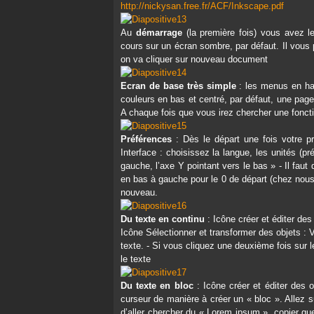
http://nickysan.free.fr/ACF/Inkscape.pdf
Au
démarrage
(la première fois) vous avez l
cours sur un écran sombre, par défaut. Il vous 
on va cliquer sur nouveau document
Ecran de base très simple
: les menus en hau
couleurs en bas et centré, par défaut, une page 
A chaque fois que vous irez chercher une foncti
Préférences
: Dès le départ une fois votre p
Interface : choisissez la langue, les unités 
gauche, l’axe Y pointant vers le bas » - Il fau
en bas à gauche pour le 0 de départ (chez nous
nouveau.
Du texte en continu
: Icône créer et éditer des 
Icône Sélectionner et transformer des objets :
texte. - Si vous cliquez une deuxième fois sur 
le texte
Du texte en bloc
: Icône créer et éditer des ob
curseur de manière à créer un « bloc ». Allez 
d’aller chercher du « Lorem ipsum », copier quel