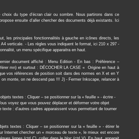
e choix du type d’écran clair ou sombre. Nous partirons dans ce
propose ensuite d’aller chercher des documents déjà existants. Ici
t, les principales fonctionnalités à gauche en icônes directs, les
A4 verticale. - Les règles vous indiquent le format, ici 210 x 297 -
onnalité, un menu spécifique apparaitra en haut.
remier document affiché : Menu Edition - En bas : Préférence –
(préférer mn) et surtout : DÉCOCHER LA CASE « Origine en haut à
t que vos références de position soit dans des normes en X et en Y
 on monte, on ne descend pas !!! J) - Fermer Inkscape, relancer à
objets textes : Cliquer – se positionner sur la « feuille » - écrire -
 Vous voyez que vous pouvez déplacer et déformer votre objet
le texte : d’autres cadres apparaissent vous permettant de tourner
jets textes : Cliquer – se positionner sur la « feuille » - étirer le
sur Internet chercher un « morceau de texte », le mieux est encore
ques lignes (ctrl C), coller dans le bloc (ctrl V). En haut, apparait