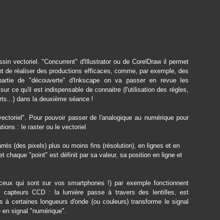
sin vectoriel. "Concurrent" d'Illustrator ou de CorelDraw il permet
t de réaliser des productions efficaces, comme, par exemple, des
 partie de "découverte" d'Inkscape on va passer en revue les
sur ce qu'il est indispensable de connaitre (l'utilisation des règles,
rts...) dans la deuxième séance !
ctoriel". Pour pouvoir passer de l'analogique au numérique pour
ions : le raster ou le vectoriel
rrés (des pixels) plus ou moins fins (résolution), en lignes et en
 chaque "point" est définit par sa valeur, sa position en ligne et
ceux qui sont sur vos smartphones !) par exemple fonctionnent
 capteurs CCD : la lumière passe à travers des lentilles, est
 à certaines longueurs d'onde (ou couleurs) transforme le signal
é en signal "numérique".