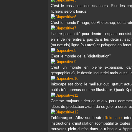
C'est le cas aussi des scanners. Plus les capt
fichiers seront lourds.
C'est le monde l'image, de Photoshop, de la ret
L'autre possibilité pour décrire l'espace consis
en Y. Je ne rentrerai pas dans les détails, sac
(ou nœuds) ligne (ou arcs) et polygone en foncti
C'est le monde de la "digitalisation"
C'est un monde en pleine expansion, dans 
géographique), le dessin industriel mais aussi 
Inkscape est donc le meilleur outil gratuit act
outils très connus comme Illustrator, Quark Xpr
Comme toujours : rien de mieux pour commenc
idées de production avant de se jeter à corps pe
Télécharger
: Allez sur le site d'
Inkscape
. inte
instructions d’installation (compatibilité to
trouverez plein d’infos dans la rubrique « Appr