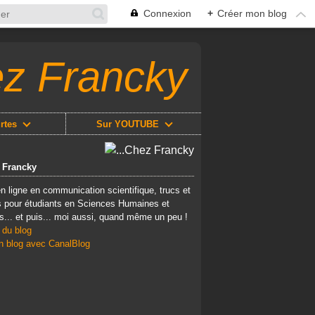
Connexion
+
Créer mon blog
ez Francky
rtes
Sur YOUTUBE
z Francky
n ligne en communication scientifique, trucs et
 pour étudiants en Sciences Humaines et
s... et puis... moi aussi, quand même un peu !
 du blog
n blog avec CanalBlog