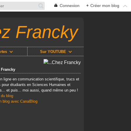
Connexion
+
Créer mon blog
ez Francky
rtes
Sur YOUTUBE
z Francky
n ligne en communication scientifique, trucs et
 pour étudiants en Sciences Humaines et
s... et puis... moi aussi, quand même un peu !
 du blog
n blog avec CanalBlog