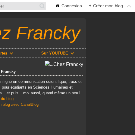
Connexion
+
Créer mon blog
ez Francky
rtes
Sur YOUTUBE
z Francky
n ligne en communication scientifique, trucs et
 pour étudiants en Sciences Humaines et
s... et puis... moi aussi, quand même un peu !
 du blog
n blog avec CanalBlog