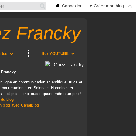
Connexion
+
Créer mon blog
ez Francky
rtes
Sur YOUTUBE
z Francky
n ligne en communication scientifique, trucs et
 pour étudiants en Sciences Humaines et
s... et puis... moi aussi, quand même un peu !
 du blog
n blog avec CanalBlog