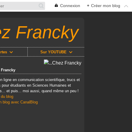
Connexion
+
Créer mon blog
ez Francky
rtes
Sur YOUTUBE
z Francky
n ligne en communication scientifique, trucs et
 pour étudiants en Sciences Humaines et
s... et puis... moi aussi, quand même un peu !
 du blog
n blog avec CanalBlog