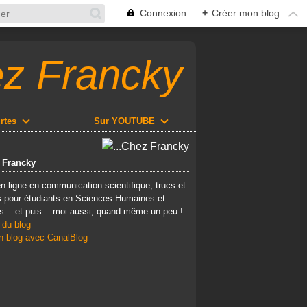
Connexion
+
Créer mon blog
ez Francky
rtes
Sur YOUTUBE
z Francky
n ligne en communication scientifique, trucs et
 pour étudiants en Sciences Humaines et
s... et puis... moi aussi, quand même un peu !
 du blog
n blog avec CanalBlog