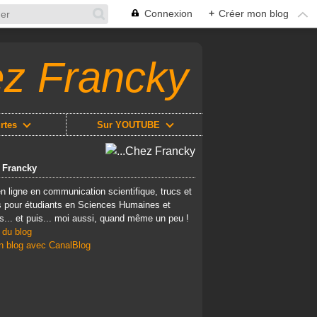
Connexion
+
Créer mon blog
ez Francky
rtes
Sur YOUTUBE
z Francky
n ligne en communication scientifique, trucs et
 pour étudiants en Sciences Humaines et
s... et puis... moi aussi, quand même un peu !
 du blog
n blog avec CanalBlog